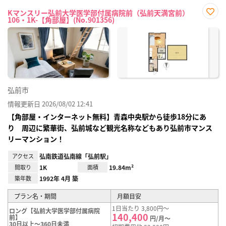
Kマンスリー弘前大学医学部付属病院前（弘前天満宮前）
106・1K-【角部屋】(No.901356)
お気
に入
り登
録
弘前市
情報更新日 2026/08/02 12:41
【角部屋・インターネット無料】青森中央駅から徒歩18分にあ
り 周辺に繁華街、弘前城など観光名称などもあり弘前市マンス
リーマンション！
アクセス
弘南鉄道弘南線「弘前駅」
間取り
1K
面積
19.84m²
築年数
1992年 4月 築
プラン名・期間
月額目安
1日当たり 3,800円～
ロング【弘前大学医学部付属病院
140,400
前】
円/月～
30日以上～360日未満