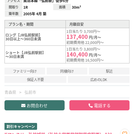
アクセス
奥羽本線「弘前駅」徒歩6分
間取り
1R
面積
30m²
築年数
2005年 4月 築
プラン名・期間
月額目安
1日当たり 3,700円～
ロング【JR弘前駅前】
137,400
円/月～
30日以上～360日未満
初期費用他 22,000円～
1日当たり 3,800円～
ショート【JR弘前駅前】
140,400
円/月～
～30日未満
初期費用他 16,500円～
ファミリー向け
同棲向け
駅近
保証人不要
広めのLDK
青森県
弘前市
お問合わせ
電話する
割引キャンペーン