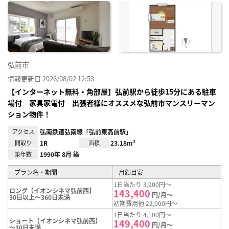
に入
り登
録
弘前市
情報更新日 2026/08/02 12:53
【インターネット無料・角部屋】弘前駅から徒歩15分にある駐車
場付 家具家電付 出張者様にオススメな弘前市マンスリーマン
ション物件！
アクセス
弘南鉄道弘南線「弘前東高前駅」
間取り
1R
面積
23.18m²
築年数
1990年 8月 築
プラン名・期間
月額目安
1日当たり 3,900円～
ロング【イオンシネマ弘前西】
143,400
円/月～
30日以上～360日未満
初期費用他 22,000円～
1日当たり 4,100円～
ショート【イオンシネマ弘前西】
149,400
円/月～
～30日未満