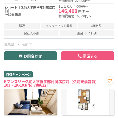
初期費用他 22,000円～
1日当たり 4,000円～
ショート【弘前大学医学部付属病院
146,400
前】
円/月～
～30日未満
初期費用他 16,500円～
駅近
インターネット無料
wifiあり
保証人不要
風呂･トイレ別
青森県
弘前市
お問合わせ
電話する
割引キャンペーン
Kマンスリー弘前大学医学部付属病院前（弘前天満宮前）
103・1K-103(No.788612)
お気
に入
り登
録