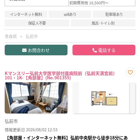
初期費用他 16,500円～
インターネット無料
wifiあり
駐車場あり
保証人不要
風呂･トイレ別
青森県
弘前市
お問合わせ
電話する
Kマンスリー弘前大学医学部付属病院前（弘前天満宮前）
101・1K-【角部屋】(No.901355)
お気
に入
り登
録
弘前市
情報更新日 2026/08/02 12:53
【角部屋・インターネット無料】弘前中央駅から徒歩18分にあ