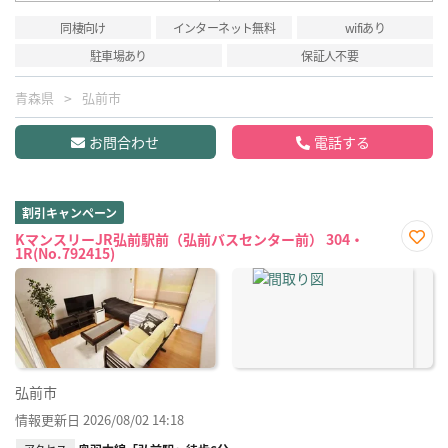
同棲向け
インターネット無料
wifiあり
駐車場あり
保証人不要
青森県
弘前市
お問合わせ
電話する
割引キャンペーン
KマンスリーJR弘前駅前（弘前バスセンター前） 304・
1R(No.792415)
お気
に入
り登
録
弘前市
情報更新日 2026/08/02 14:18