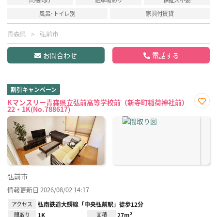
風呂･トイレ別
家具付賃貸
青森県
弘前市
お問合わせ
電話する
割引キャンペーン
Kマンスリー青森県立弘前高等学校前（新寺町稲荷神社前）
22・1K(No.788617)
お気
に入
り登
録
弘前市
情報更新日 2026/08/02 14:17
アクセス
弘南鉄道大鰐線「中央弘前駅」徒歩12分
間取り
1K
面積
27m²