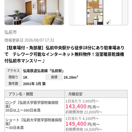
り登
録
弘前市
情報更新日 2026/08/07 17:31
【駐車場付・角部屋】弘前中央駅から徒歩18分にあり駐車場あり
で テレワーク可能なインターネット無料物件！浴室暖房乾燥機
付弘前市マンスリー♪
アクセス
弘南鉄道弘南線「弘前駅」
間取り
1K
面積
26.28m²
築年数
2001年 3月 築
プラン名・期間
月額目安
1日当たり 3,900円～
ロング【弘前大学医学部附属病院
143,400
南】
円/月～
30日以上～360日未満
初期費用他 22,000円～
1日当たり 4,100円～
ショート【弘前大学医学部附属病院
149,400
南】
円/月～
～30日未満
初期費用他 16,500円～