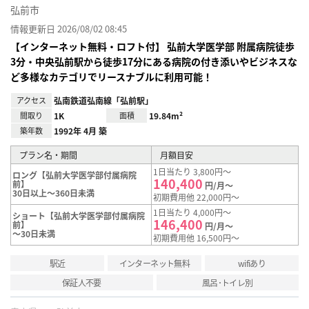
弘前市
情報更新日 2026/08/02 08:45
【インターネット無料・ロフト付】 弘前大学医学部 附属病院徒歩
3分・中央弘前駅から徒歩17分にある病院の付き添いやビジネスな
ど多様なカテゴリでリースナブルに利用可能！
アクセス
弘南鉄道弘南線「弘前駅」
間取り
1K
面積
19.84m²
築年数
1992年 4月 築
プラン名・期間
月額目安
1日当たり 3,800円～
ロング【弘前大学医学部付属病院
140,400
前】
円/月～
30日以上～360日未満
初期費用他 22,000円～
1日当たり 4,000円～
ショート【弘前大学医学部付属病院
146,400
前】
円/月～
～30日未満
初期費用他 16,500円～
駅近
インターネット無料
wifiあり
保証人不要
風呂･トイレ別