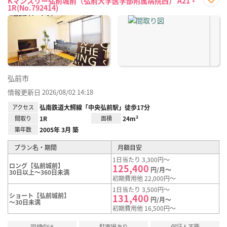
Kマンスリー弘前城前（弘前大学医学部附属病院西） A21・
1R(No.792414)
お気
に入
り登
録
弘前市
情報更新日 2026/08/02 14:18
アクセス
弘南鉄道大鰐線「中央弘前駅」徒歩17分
間取り
1R
面積
24m²
築年数
2005年 3月 築
プラン名・期間
月額目安
1日当たり 3,300円～
ロング【弘前城前】
125,400
円/月～
30日以上～360日未満
初期費用他 22,000円～
1日当たり 3,500円～
ショート【弘前城前】
131,400
円/月～
～30日未満
初期費用他 16,500円～
同棲向け
駐車場あり
保証人不要