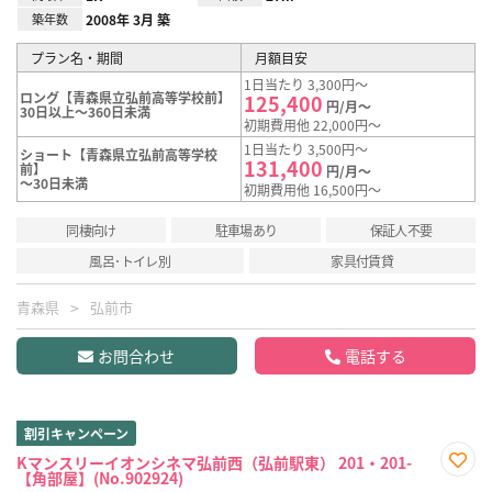
築年数
2008年 3月 築
プラン名・期間
月額目安
1日当たり 3,300円～
ロング【青森県立弘前高等学校前】
125,400
円/月～
30日以上～360日未満
初期費用他 22,000円～
1日当たり 3,500円～
ショート【青森県立弘前高等学校
131,400
前】
円/月～
～30日未満
初期費用他 16,500円～
同棲向け
駐車場あり
保証人不要
風呂･トイレ別
家具付賃貸
青森県
弘前市
お問合わせ
電話する
割引キャンペーン
Kマンスリーイオンシネマ弘前西（弘前駅東） 201・201-
【角部屋】(No.902924)
お気