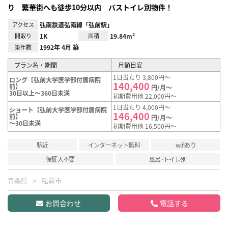
り 繁華街へも徒歩10分以内 バストイレ別物件！
アクセス
弘南鉄道弘南線「弘前駅」
間取り
1K
面積
19.84m²
築年数
1992年 4月 築
プラン名・期間
月額目安
1日当たり 3,800円～
ロング【弘前大学医学部付属病院
140,400
前】
円/月～
30日以上～360日未満
初期費用他 22,000円～
1日当たり 4,000円～
ショート【弘前大学医学部付属病院
146,400
前】
円/月～
～30日未満
初期費用他 16,500円～
駅近
インターネット無料
wifiあり
保証人不要
風呂･トイレ別
青森県
弘前市
お問合わせ
電話する