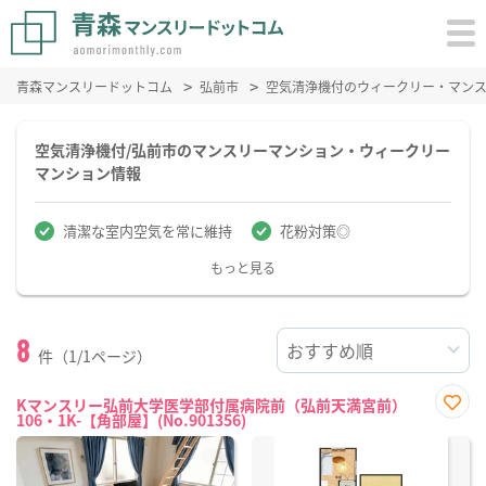
青森マンスリードットコム
弘前市
空気清浄機付のウィークリー・マン
空気清浄機付/弘前市のマンスリーマンション・ウィークリー
マンション情報
清潔な室内空気を常に維持
花粉対策◎
もっと見る
8
件（1/1ページ）
Kマンスリー弘前大学医学部付属病院前（弘前天満宮前）
106・1K-【角部屋】(No.901356)
お気
に入
り登
録