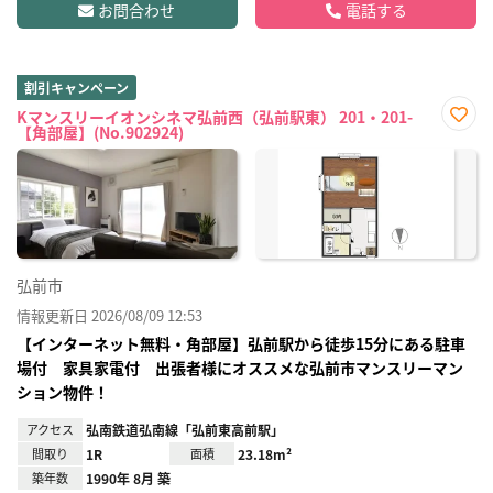
お問合わせ
電話する
割引キャンペーン
Kマンスリーイオンシネマ弘前西（弘前駅東） 201・201-
【角部屋】(No.902924)
お気
に入
り登
録
弘前市
情報更新日 2026/08/09 12:53
【インターネット無料・角部屋】弘前駅から徒歩15分にある駐車
場付 家具家電付 出張者様にオススメな弘前市マンスリーマン
ション物件！
アクセス
弘南鉄道弘南線「弘前東高前駅」
間取り
1R
面積
23.18m²
築年数
1990年 8月 築