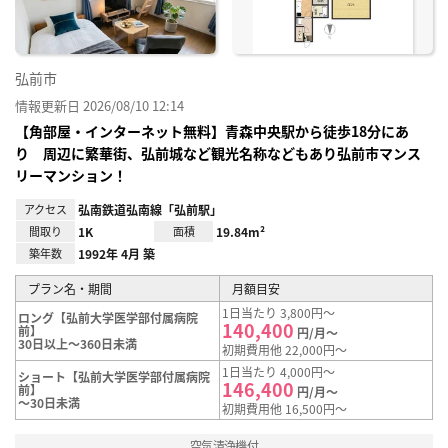
弘前市
情報更新日 2026/08/10 12:14
【角部屋・インターネット無料】青森中央駅から徒歩18分にあ
り 周辺に繁華街、弘前城など観光名称などもあり弘前市マンス
リーマンション！
アクセス
弘南鉄道弘南線「弘前駅」
間取り
1K
面積
19.84m²
築年数
1992年 4月 築
プラン名・期間
月額目安
1日当たり 3,800円～
ロング【弘前大学医学部付属病院
140,400
前】
円/月～
30日以上～360日未満
初期費用他 22,000円～
1日当たり 4,000円～
ショート【弘前大学医学部付属病院
146,400
前】
円/月～
～30日未満
初期費用他 16,500円～
空気清浄機付