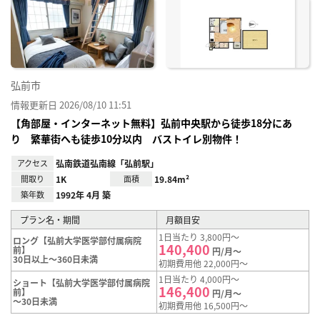
に入
り登
録
弘前市
情報更新日 2026/08/10 11:51
【角部屋・インターネット無料】弘前中央駅から徒歩18分にあ
り 繁華街へも徒歩10分以内 バストイレ別物件！
アクセス
弘南鉄道弘南線「弘前駅」
間取り
1K
面積
19.84m²
築年数
1992年 4月 築
プラン名・期間
月額目安
1日当たり 3,800円～
ロング【弘前大学医学部付属病院
140,400
前】
円/月～
30日以上～360日未満
初期費用他 22,000円～
1日当たり 4,000円～
ショート【弘前大学医学部付属病院
146,400
前】
円/月～
～30日未満
初期費用他 16,500円～