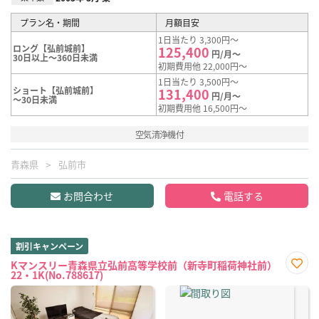
プラン名・期間
月額目安
1日当たり 3,300円～
ロング【弘前城前】
125,400
円/月～
30日以上～360日未満
初期費用他 22,000円～
1日当たり 3,500円～
ショート【弘前城前】
131,400
円/月～
～30日未満
初期費用他 16,500円～
空気清浄機付
青森県
弘前市
お問合わせ
電話する
割引キャンペーン
Kマンスリー青森県立弘前高等学校前（新寺町稲荷神社前）
22・1K(No.788617)
お気
に入
り登
録