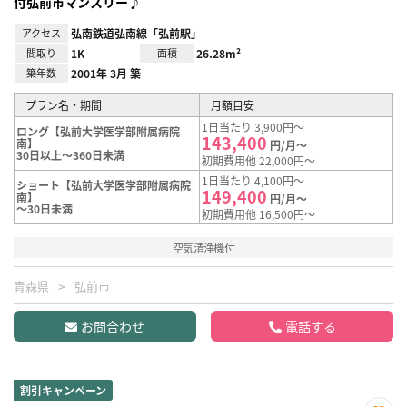
付弘前市マンスリー♪
アクセス
弘南鉄道弘南線「弘前駅」
間取り
1K
面積
26.28m²
築年数
2001年 3月 築
プラン名・期間
月額目安
1日当たり 3,900円～
ロング【弘前大学医学部附属病院
143,400
南】
円/月～
30日以上～360日未満
初期費用他 22,000円～
1日当たり 4,100円～
ショート【弘前大学医学部附属病院
149,400
南】
円/月～
～30日未満
初期費用他 16,500円～
空気清浄機付
青森県
弘前市
お問合わせ
電話する
割引キャンペーン