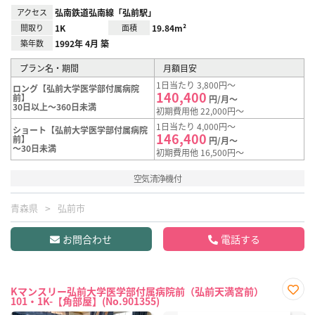
アクセス
弘南鉄道弘南線「弘前駅」
間取り
1K
面積
19.84m²
築年数
1992年 4月 築
プラン名・期間
月額目安
1日当たり 3,800円～
ロング【弘前大学医学部付属病院
140,400
前】
円/月～
30日以上～360日未満
初期費用他 22,000円～
1日当たり 4,000円～
ショート【弘前大学医学部付属病院
146,400
前】
円/月～
～30日未満
初期費用他 16,500円～
空気清浄機付
青森県
弘前市
お問合わせ
電話する
Kマンスリー弘前大学医学部付属病院前（弘前天満宮前）
101・1K-【角部屋】(No.901355)
お気