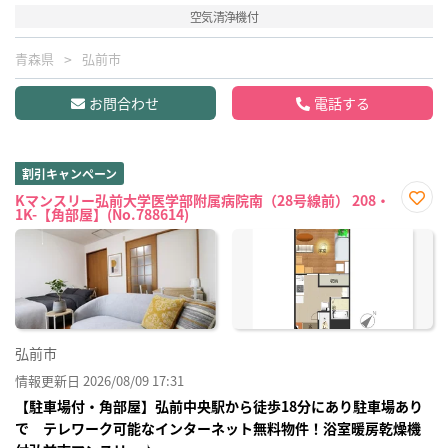
空気清浄機付
青森県
弘前市
お問合わせ
電話する
割引キャンペーン
Kマンスリー弘前大学医学部附属病院南（28号線前） 208・
1K-【角部屋】(No.788614)
お気
に入
り登
録
弘前市
情報更新日 2026/08/09 17:31
【駐車場付・角部屋】弘前中央駅から徒歩18分にあり駐車場あり
で テレワーク可能なインターネット無料物件！浴室暖房乾燥機