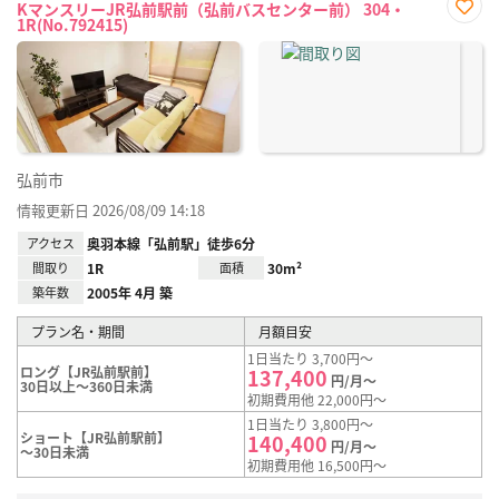
KマンスリーJR弘前駅前（弘前バスセンター前） 304・
1R(No.792415)
お気
に入
り登
録
弘前市
情報更新日 2026/08/09 14:18
アクセス
奥羽本線「弘前駅」徒歩6分
間取り
1R
面積
30m²
築年数
2005年 4月 築
プラン名・期間
月額目安
1日当たり 3,700円～
ロング【JR弘前駅前】
137,400
円/月～
30日以上～360日未満
初期費用他 22,000円～
1日当たり 3,800円～
ショート【JR弘前駅前】
140,400
円/月～
～30日未満
初期費用他 16,500円～