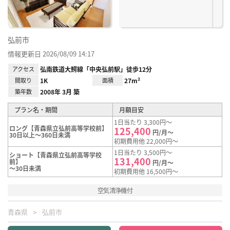
弘前市
情報更新日 2026/08/09 14:17
アクセス
弘南鉄道大鰐線「中央弘前駅」徒歩12分
間取り
1K
面積
27m²
築年数
2008年 3月 築
プラン名・期間
月額目安
1日当たり 3,300円～
ロング【青森県立弘前高等学校前】
125,400
円/月～
30日以上～360日未満
初期費用他 22,000円～
1日当たり 3,500円～
ショート【青森県立弘前高等学校
131,400
前】
円/月～
～30日未満
初期費用他 16,500円～
空気清浄機付
青森県
弘前市