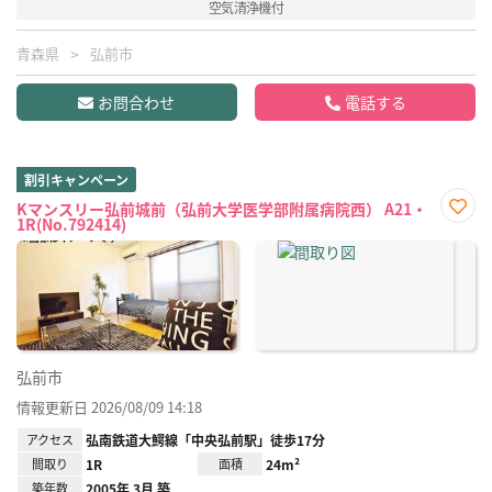
空気清浄機付
青森県
弘前市
お問合わせ
電話する
割引キャンペーン
Kマンスリー弘前城前（弘前大学医学部附属病院西） A21・
1R(No.792414)
お気
に入
り登
録
弘前市
情報更新日 2026/08/09 14:18
アクセス
弘南鉄道大鰐線「中央弘前駅」徒歩17分
間取り
1R
面積
24m²
築年数
2005年 3月 築