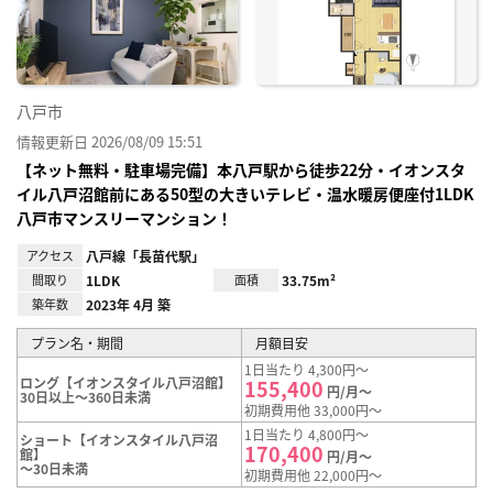
録
八戸市
情報更新日 2026/08/09 15:51
【ネット無料・駐車場完備】本八戸駅から徒歩22分・イオンスタ
イル八戸沼館前にある50型の大きいテレビ・温水暖房便座付1LDK
八戸市マンスリーマンション！
アクセス
八戸線「長苗代駅」
間取り
1LDK
面積
33.75m²
築年数
2023年 4月 築
プラン名・期間
月額目安
1日当たり 4,300円～
ロング【イオンスタイル八戸沼館】
155,400
円/月～
30日以上～360日未満
初期費用他 33,000円～
1日当たり 4,800円～
ショート【イオンスタイル八戸沼
170,400
館】
円/月～
～30日未満
初期費用他 22,000円～