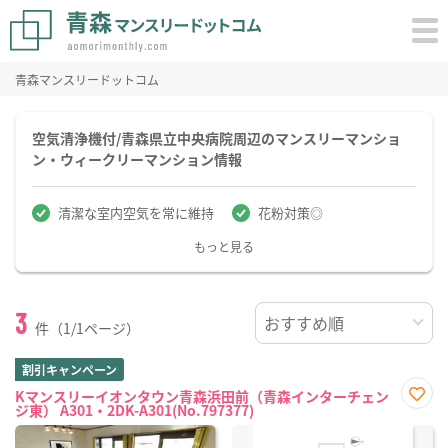
青森マンスリードットコム
空気清浄機付/青森県立中央病院周辺のマンスリーマンショ
ン・ウィークリーマンション情報
清潔な室内空気を常に維持
花粉対策◎
もっと見る
3
件（1/1ページ）
割引キャンペーン
Kマンスリーイオンタウン青森浜田前（青森インターチェン
ジ東） A301・2DK-A301(No.797377)
お気
に入
り登