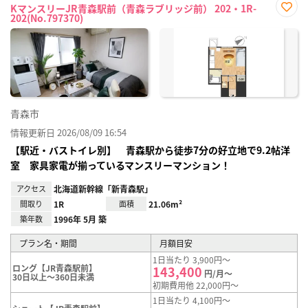
KマンスリーJR青森駅前（青森ラブリッジ前） 202・1R-
202(No.797370)
お気
に入
り登
録
青森市
情報更新日 2026/08/09 16:54
【駅近・バストイレ別】 青森駅から徒歩7分の好立地で9.2帖洋
室 家具家電が揃っているマンスリーマンション！
アクセス
北海道新幹線「新青森駅」
間取り
1R
面積
21.06m²
築年数
1996年 5月 築
プラン名・期間
月額目安
1日当たり 3,900円～
ロング【JR青森駅前】
143,400
円/月～
30日以上～360日未満
初期費用他 22,000円～
1日当たり 4,100円～