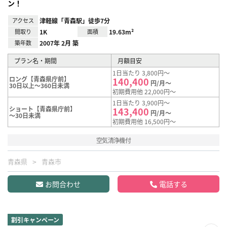
ン！
アクセス
津軽線「青森駅」徒歩7分
間取り
1K
面積
19.63m²
築年数
2007年 2月 築
プラン名・期間
月額目安
1日当たり 3,800円～
ロング【青森県庁前】
140,400
円/月～
30日以上～360日未満
初期費用他 22,000円～
1日当たり 3,900円～
ショート【青森県庁前】
143,400
円/月～
～30日未満
初期費用他 16,500円～
空気清浄機付
青森県
青森市
お問合わせ
電話する
割引キャンペーン