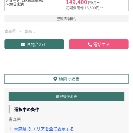
ショート【JR青森駅前】
149,400
円/月～
～30日未満
初期費用他 16,500円～
空気清浄機付
青森県
青森市
お問合わせ
電話する
地図で検索
選択条件変更
選択中の条件
青森県
青森県 の エリアを全て表示する