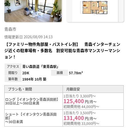
録
青森市
情報更新日 2026/08/09 14:13
【ファミリー物件角部屋・バストイレ別】 青森インターチェン
ジ近くの駐車場有・多数名 割安可能な青森市マンスリーマンシ
ョン！
アクセス
青い森鉄道「東青森駅」
間取り
2DK
面積
57.78m²
築年数
1984年 10月 築
プラン名・期間
月額目安
1日当たり 3,300円～
ロング【イオンタウン青森浜田前】
125,400
円/月～
30日以上～360日未満
初期費用他 44,000円～
1日当たり 3,500円～
ショート【イオンタウン青森浜田
131,400
前】
円/月～
～30日未満
初期費用他 33,000円～