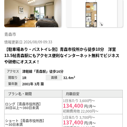
に入
り登
録
青森市
情報更新日 2026/08/09 09:33
【駐車場あり・バストイレ別】青森市役所から徒歩10分 洋室
13.5帖青森駅にもアクセス便利なインターネット無料でビジネス
や研修にオススメ！
アクセス
津軽線「青森駅」徒歩16分
間取り
1R
面積
32.4m²
築年数
2001年 3月 築
プラン名・期間
月額目安
1日当たり 3,600円～
ロング【青森市役所西】
134,400
円/月～
30日以上～360日未満
初期費用他 22,000円～
1日当たり 3,700円～
ショート【青森市役所西】
137,400
円/月～
～30日未満