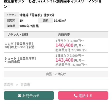
森魚菜センターも近いバストイレ別青森市マンスリーマンショ
ン！
アクセス
津軽線「青森駅」徒歩7分
間取り
1K
面積
19.63m²
築年数
2007年 2月 築
プラン名・期間
月額目安
1日当たり 3,800円～
ロング【青森県庁前】
140,400
円/月～
30日以上～360日未満
初期費用他 22,000円～
1日当たり 3,900円～
ショート【青森県庁前】
143,400
円/月～
～30日未満
初期費用他 16,500円～
出張・研修向け
青森県
青森市
お問合わせ
電話する