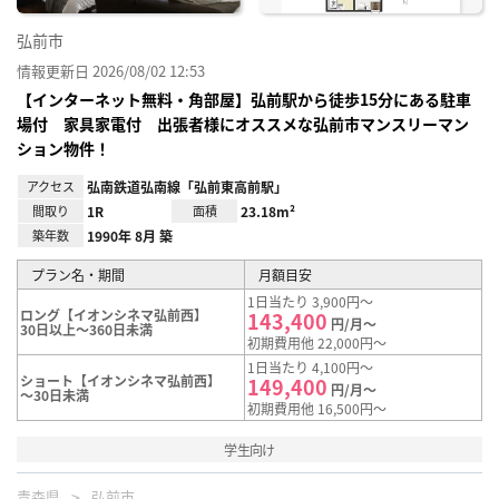
弘前市
情報更新日 2026/08/02 12:53
【インターネット無料・角部屋】弘前駅から徒歩15分にある駐車
場付 家具家電付 出張者様にオススメな弘前市マンスリーマン
ション物件！
アクセス
弘南鉄道弘南線「弘前東高前駅」
間取り
1R
面積
23.18m²
築年数
1990年 8月 築
プラン名・期間
月額目安
1日当たり 3,900円～
ロング【イオンシネマ弘前西】
143,400
円/月～
30日以上～360日未満
初期費用他 22,000円～
1日当たり 4,100円～
ショート【イオンシネマ弘前西】
149,400
円/月～
～30日未満
初期費用他 16,500円～
学生向け
青森県
弘前市