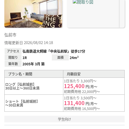
に入
り登
録
弘前市
情報更新日 2026/08/02 14:18
アクセス
弘南鉄道大鰐線「中央弘前駅」徒歩17分
間取り
1R
面積
24m²
築年数
2005年 3月 築
プラン名・期間
月額目安
1日当たり 3,300円～
ロング【弘前城前】
125,400
円/月～
30日以上～360日未満
初期費用他 22,000円～
1日当たり 3,500円～
ショート【弘前城前】
131,400
円/月～
～30日未満
初期費用他 16,500円～
学生向け