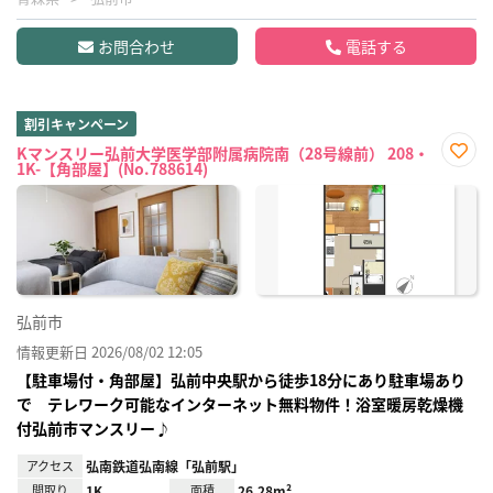
お問合わせ
電話する
割引キャンペーン
Kマンスリー弘前大学医学部附属病院南（28号線前） 208・
1K-【角部屋】(No.788614)
お気
に入
り登
録
弘前市
情報更新日 2026/08/02 12:05
【駐車場付・角部屋】弘前中央駅から徒歩18分にあり駐車場あり
で テレワーク可能なインターネット無料物件！浴室暖房乾燥機
付弘前市マンスリー♪
アクセス
弘南鉄道弘南線「弘前駅」
間取り
1K
面積
26.28m²