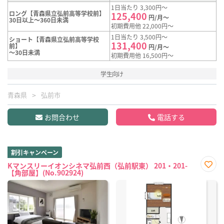
1日当たり 3,300円～
ロング【青森県立弘前高等学校前】
125,400
円/月～
30日以上～360日未満
初期費用他 22,000円～
1日当たり 3,500円～
ショート【青森県立弘前高等学校
131,400
前】
円/月～
～30日未満
初期費用他 16,500円～
学生向け
青森県
弘前市
お問合わせ
電話する
割引キャンペーン
Kマンスリーイオンシネマ弘前西（弘前駅東） 201・201-
【角部屋】(No.902924)
お気
に入
り登
録