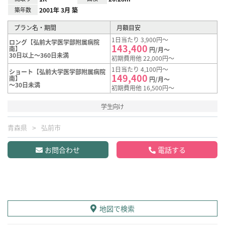
築年数
2001年 3月 築
プラン名・期間
月額目安
1日当たり 3,900円～
ロング【弘前大学医学部附属病院
143,400
南】
円/月～
30日以上～360日未満
初期費用他 22,000円～
1日当たり 4,100円～
ショート【弘前大学医学部附属病院
149,400
南】
円/月～
～30日未満
初期費用他 16,500円～
学生向け
青森県
弘前市
お問合わせ
電話する
地図で検索