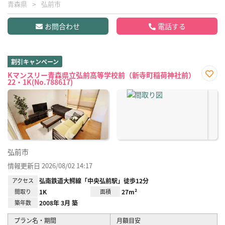
青森県
弘前市
お問合わせ
電話する
割引キャンペーン
Kマンスリー青森県立弘前高等学校前（新寺町稲荷神社前）
22・1K(No.788617)
お気
に入
り登
録
弘前市
情報更新日 2026/08/02 14:17
アクセス
弘南鉄道大鰐線「中央弘前駅」徒歩12分
間取り
1K
面積
27m²
築年数
2008年 3月 築
プラン名・期間
月額目安