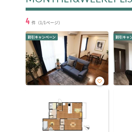
4
件（1/1ページ）
割引キャンペーン
割引キャ
お気
に入
り登
録