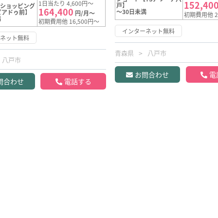
152,40
1日当たり 4,600円～
戸】
【ショッピング
164,400
～30日未満
ピアドゥ前】
円/月～
初期費用他 2
満
初期費用他 16,500円～
インターネット無料
ーネット無料
青森県
八戸市
八戸市
お問合わせ
電
問合わせ
電話する