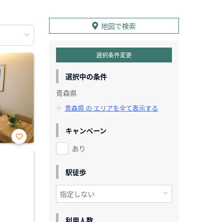
地図で検索
選択条件変更
選択中の条件
青森県
青森県 の エリアを全て表示する
キャンペーン
あり
お気
に入
り登
録
駅徒歩
利用人数