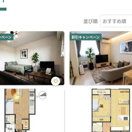
並び順
ンペーン
割引キャンペーン
お気
に入
り登
録