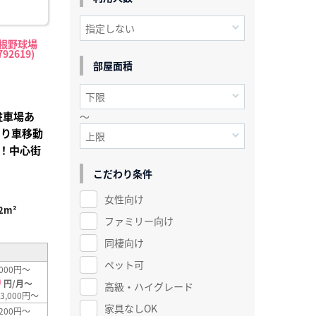
根野球場
92619)
部屋面積
駐車場あ
～
あり車移動
！中心街
こだわり条件
女性向け
2m²
ファミリー向け
同棲向け
ペット可
000円～
0
円/月～
高級・ハイグレード
3,000円～
家具なしOK
200円～