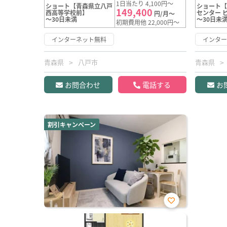
1日当たり 4,100円～
ショート【青森県立八戸
ショート
149,400
西高等学校前】
センター 
円/月～
～30日未満
～30日未
初期費用他 22,000円～
インターネット無料
インタ
青森県
八戸市
青森県
お問合わせ
電話する
お
割引キャンペーン
お気
に入
り登