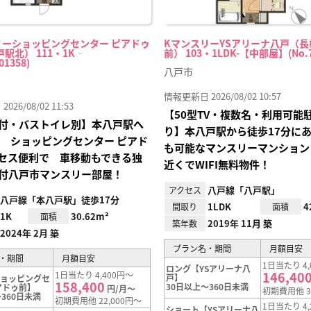
リーショッピングセンター ピアドゥ
KマンスリーYSアリーナ八戸（長
駅北） 111・1K‐
前） 103・1LDK-【中部屋】(No.7
01358)
八戸市
情報更新日 2026/08/02 10:57
26/08/02 11:53
【50型TV・複数名・利用可能
付・バストイレ別】本八戸駅へ
り】本八戸駅から徒歩17分に
分 ショッピングセンター ピアド
も可能なマンスリーマンション
セス便利で 車移動もできる独
近くでWIFI無料物件！
付八戸市マンスリー部屋！
八戸線「八戸駅」
アクセス
八戸線「本八戸駅」徒歩17分
1LDK
4
間取り
面積
1K
30.62m²
面積
2019年 11月 築
築年数
2024年 2月 築
プラン名・期間
月額目安
・期間
月額目安
1日当たり 4,
ロング【YSアリーナ八
146,40
1日当たり 4,400円～
戸】
ショッピングセ
158,400
30日以上～360日未満
アドゥ前】
円/月～
初期費用他 3
360日未満
初期費用他 22,000円～
1日当たり 4,
ショート【YSアリーナ八