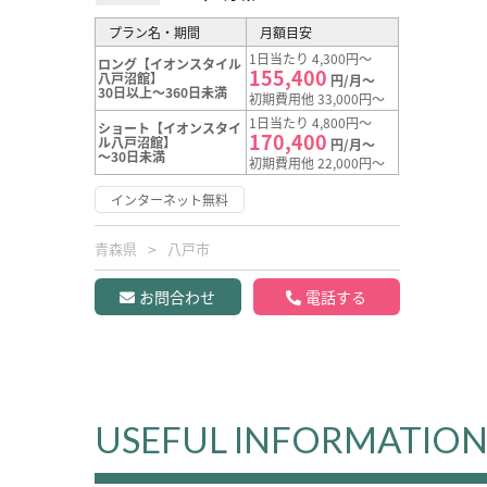
プラン名・期間
月額目安
1日当たり 4,300円～
ロング【イオンスタイル
155,400
八戸沼館】
円/月～
30日以上～360日未満
初期費用他 33,000円～
1日当たり 4,800円～
ショート【イオンスタイ
170,400
ル八戸沼館】
円/月～
～30日未満
初期費用他 22,000円～
インターネット無料
青森県
八戸市
お問合わせ
電話する
USEFUL INFORMATIO