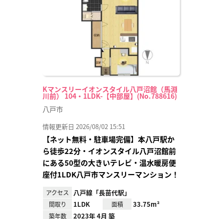
録
Kマンスリーイオンスタイル八戸沼館（馬淵
川前） 104・1LDK-【中部屋】(No.788616)
八戸市
情報更新日 2026/08/02 15:51
【ネット無料・駐車場完備】本八戸駅か
ら徒歩22分・イオンスタイル八戸沼館前
にある50型の大きいテレビ・温水暖房便
座付1LDK八戸市マンスリーマンション！
八戸線「長苗代駅」
アクセス
1LDK
33.75m²
間取り
面積
2023年 4月 築
築年数