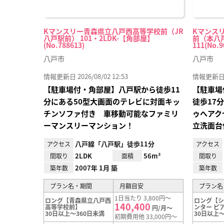
Kマンスリー青森県立八戸西高等学校前（JR
Kマンス
八戸駅前） 101・2LDK-【角部屋】
前（本八戸
(No.788613)
111(No.9
八戸市
八戸市
情報更新日 2026/08/02 12:53
情報更新日 20
【駐車場付・角部屋】八戸駅から徒歩11
【駐車場
分にある50型大画面のテレビに対面キッ
徒歩17
チンソファ付き 車移動可能なファミリ
ゥへアク
ーマンスリーマンション！
立洗面台
八戸線「八戸駅」徒歩11分
アクセス
アクセス
2LDK
56m²
間取り
面積
間取り
2007年 1月 築
築年数
築年数
プラン名・期間
月額目安
プラン名
1日当たり 3,800円～
ロング【青森県立八戸西
ロング【
140,400
高等学校前】
ンター ピ
円/月～
30日以上～360日未満
30日以上～
初期費用他 33,000円～