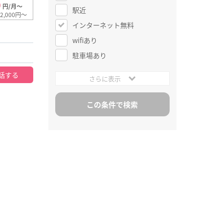
0
円/月～
駅近
2,000円～
インターネット無料
wifiあり
駐車場あり
話する
さらに表示