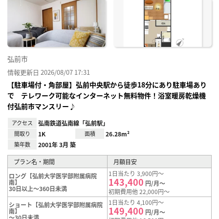
に入
り登
録
弘前市
情報更新日 2026/08/07 17:31
【駐車場付・角部屋】弘前中央駅から徒歩18分にあり駐車場あり
で テレワーク可能なインターネット無料物件！浴室暖房乾燥機
付弘前市マンスリー♪
アクセス
弘南鉄道弘南線「弘前駅」
間取り
1K
面積
26.28m²
築年数
2001年 3月 築
プラン名・期間
月額目安
1日当たり 3,900円～
ロング【弘前大学医学部附属病院
143,400
南】
円/月～
30日以上～360日未満
初期費用他 22,000円～
1日当たり 4,100円～
ショート【弘前大学医学部附属病院
149,400
南】
円/月～
～30日未満