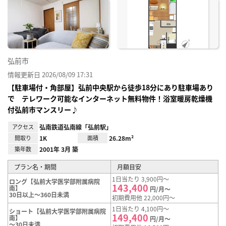
に入
り登
録
弘前市
情報更新日 2026/08/09 17:31
【駐車場付・角部屋】弘前中央駅から徒歩18分にあり駐車場あり
で テレワーク可能なインターネット無料物件！浴室暖房乾燥機
付弘前市マンスリー♪
アクセス
弘南鉄道弘南線「弘前駅」
間取り
1K
面積
26.28m²
築年数
2001年 3月 築
プラン名・期間
月額目安
1日当たり 3,900円～
ロング【弘前大学医学部附属病院
143,400
南】
円/月～
30日以上～360日未満
初期費用他 22,000円～
1日当たり 4,100円～
ショート【弘前大学医学部附属病院
149,400
南】
円/月～
～30日未満