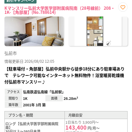
割引キャンペーン
Kマンスリー弘前大学医学部附属病院南（28号線前） 208・
1K-【角部屋】(No.788614)
お気
に入
り登
録
弘前市
情報更新日 2026/08/02 12:05
【駐車場付・角部屋】弘前中央駅から徒歩18分にあり駐車場あり
で テレワーク可能なインターネット無料物件！浴室暖房乾燥機
付弘前市マンスリー♪
アクセス
弘南鉄道弘南線「弘前駅」
間取り
1K
面積
26.28m²
築年数
2001年 3月 築
プラン名・期間
月額目安
1日当たり 3,900円～
ロング【弘前大学医学部附属病院
143,400
南】
円/月～
30日以上～360日未満