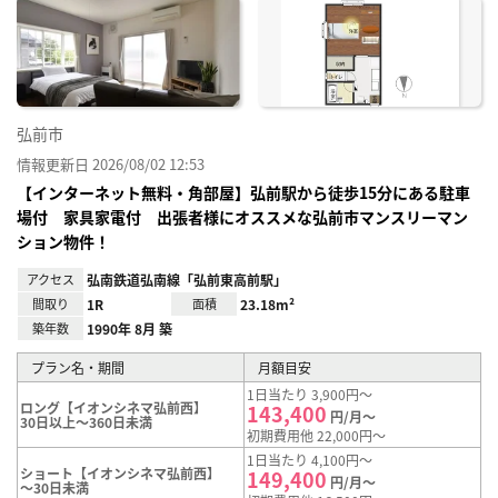
に入
り登
録
弘前市
情報更新日 2026/08/02 12:53
【インターネット無料・角部屋】弘前駅から徒歩15分にある駐車
場付 家具家電付 出張者様にオススメな弘前市マンスリーマン
ション物件！
アクセス
弘南鉄道弘南線「弘前東高前駅」
間取り
1R
面積
23.18m²
築年数
1990年 8月 築
プラン名・期間
月額目安
1日当たり 3,900円～
ロング【イオンシネマ弘前西】
143,400
円/月～
30日以上～360日未満
初期費用他 22,000円～
1日当たり 4,100円～
ショート【イオンシネマ弘前西】
149,400
円/月～
～30日未満