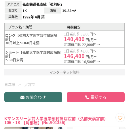
アクセス
弘南鉄道弘南線「弘前駅」
間取り
1K
面積
19.84m²
築年数
1992年 4月 築
プラン名・期間
月額目安
1日当たり 3,800円～
ロング【弘前大学医学部付属病院
140,400
前】
円/月～
30日以上～360日未満
初期費用他 22,000円～
1日当たり 4,000円～
ショート【弘前大学医学部付属病院
146,400
前】
円/月～
～30日未満
初期費用他 16,500円～
インターネット無料
青森県
弘前市
お問合わせ
電話する
Kマンスリー弘前大学医学部付属病院前（弘前天満宮前）
106・1K-【角部屋】(No.901356)
お気
に入