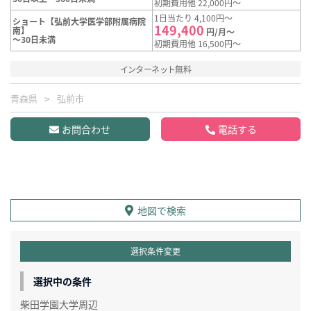
初期費用他 22,000円～
1日当たり 4,100円～
ショート【弘前大学医学部附属病院
149,400
南】
円/月～
～30日未満
初期費用他 16,500円～
インターネット無料
青森県
弘前市
お問合わせ
電話する
地図で検索
選択条件変更
選択中の条件
柴田学園大学周辺