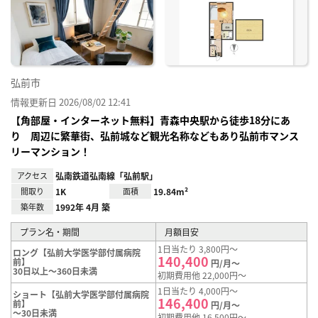
り登
録
弘前市
情報更新日 2026/08/02 12:41
【角部屋・インターネット無料】青森中央駅から徒歩18分にあ
り 周辺に繁華街、弘前城など観光名称などもあり弘前市マンス
リーマンション！
アクセス
弘南鉄道弘南線「弘前駅」
間取り
1K
面積
19.84m²
築年数
1992年 4月 築
プラン名・期間
月額目安
1日当たり 3,800円～
ロング【弘前大学医学部付属病院
140,400
前】
円/月～
30日以上～360日未満
初期費用他 22,000円～
1日当たり 4,000円～
ショート【弘前大学医学部付属病院
146,400
前】
円/月～
～30日未満
初期費用他 16,500円～