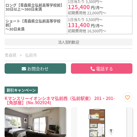
1日当たり 3,300円～
ロング【青森県立弘前高等学校前】
125,400
円/月～
30日以上～360日未満
初期費用他 22,000円～
1日当たり 3,500円～
ショート【青森県立弘前高等学校
131,400
前】
円/月～
～30日未満
初期費用他 16,500円～
法人契約歓迎
青森県
弘前市
お問合わせ
電話する
割引キャンペーン
Kマンスリーイオンシネマ弘前西（弘前駅東） 201・201-
【角部屋】(No.902924)
お気
に入
り登
録