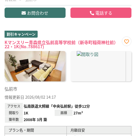
お問合わせ
電話する
割引キャンペーン
Kマンスリー青森県立弘前高等学校前（新寺町稲荷神社前）
22・1K(No.788617)
お気
に入
り登
録
弘前市
情報更新日 2026/08/02 14:17
アクセス
弘南鉄道大鰐線「中央弘前駅」徒歩12分
間取り
1K
面積
27m²
築年数
2008年 3月 築
プラン名・期間
月額目安