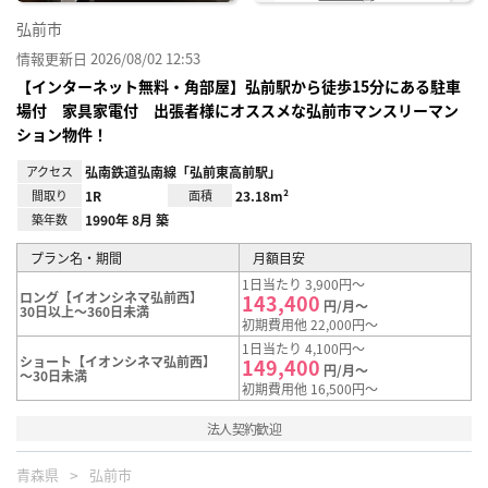
弘前市
情報更新日 2026/08/02 12:53
【インターネット無料・角部屋】弘前駅から徒歩15分にある駐車
場付 家具家電付 出張者様にオススメな弘前市マンスリーマン
ション物件！
アクセス
弘南鉄道弘南線「弘前東高前駅」
間取り
1R
面積
23.18m²
築年数
1990年 8月 築
プラン名・期間
月額目安
1日当たり 3,900円～
ロング【イオンシネマ弘前西】
143,400
円/月～
30日以上～360日未満
初期費用他 22,000円～
1日当たり 4,100円～
ショート【イオンシネマ弘前西】
149,400
円/月～
～30日未満
初期費用他 16,500円～
法人契約歓迎
青森県
弘前市