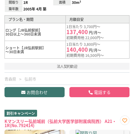
間取り
1R
面積
30m²
築年数
2005年 4月 築
プラン名・期間
月額目安
1日当たり 3,700円～
ロング【JR弘前駅前】
137,400
円/月～
30日以上～360日未満
初期費用他 22,000円～
1日当たり 3,800円～
ショート【JR弘前駅前】
140,400
円/月～
～30日未満
初期費用他 16,500円～
法人契約歓迎
青森県
弘前市
お問合わせ
電話する
割引キャンペーン
Kマンスリー弘前城前（弘前大学医学部附属病院西） A21・
1R(No.792414)
お気
に入