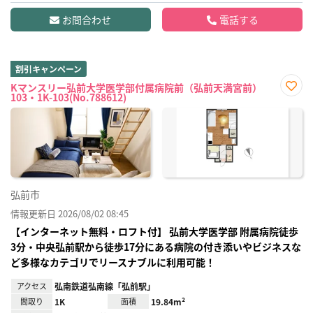
お問合わせ
電話する
割引キャンペーン
Kマンスリー弘前大学医学部付属病院前（弘前天満宮前）
103・1K-103(No.788612)
お気
に入
り登
録
弘前市
情報更新日 2026/08/02 08:45
【インターネット無料・ロフト付】 弘前大学医学部 附属病院徒歩
3分・中央弘前駅から徒歩17分にある病院の付き添いやビジネスな
ど多様なカテゴリでリースナブルに利用可能！
アクセス
弘南鉄道弘南線「弘前駅」
間取り
1K
面積
19.84m²