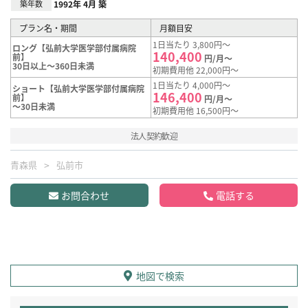
築年数
1992年 4月 築
プラン名・期間
月額目安
1日当たり 3,800円～
ロング【弘前大学医学部付属病院
140,400
前】
円/月～
30日以上～360日未満
初期費用他 22,000円～
1日当たり 4,000円～
ショート【弘前大学医学部付属病院
146,400
前】
円/月～
～30日未満
初期費用他 16,500円～
法人契約歓迎
青森県
弘前市
お問合わせ
電話する
地図で検索