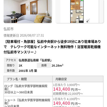
に入
り登
録
弘前市
情報更新日 2026/08/07 17:31
【駐車場付・角部屋】弘前中央駅から徒歩18分にあり駐車場あり
で テレワーク可能なインターネット無料物件！浴室暖房乾燥機
付弘前市マンスリー♪
アクセス
弘南鉄道弘南線「弘前駅」
間取り
1K
面積
26.28m²
築年数
2001年 3月 築
プラン名・期間
月額目安
1日当たり 3,900円～
ロング【弘前大学医学部附属病院
143,400
南】
円/月～
30日以上～360日未満
初期費用他 22,000円～
1日当たり 4,100円～
ショート【弘前大学医学部附属病院
149,400
南】
円/月～
～30日未満