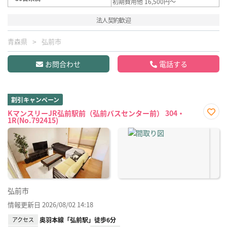
初期費用他 16,500円～
法人契約歓迎
青森県
弘前市
お問合わせ
電話する
割引キャンペーン
KマンスリーJR弘前駅前（弘前バスセンター前） 304・
1R(No.792415)
お気
に入
り登
録
弘前市
情報更新日 2026/08/02 14:18
アクセス
奥羽本線「弘前駅」徒歩6分