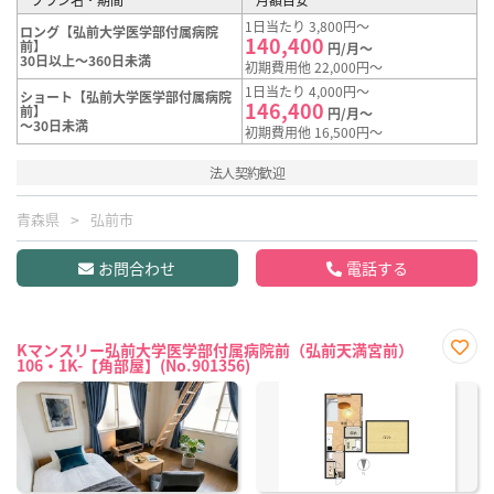
1日当たり 3,800円～
ロング【弘前大学医学部付属病院
140,400
前】
円/月～
30日以上～360日未満
初期費用他 22,000円～
1日当たり 4,000円～
ショート【弘前大学医学部付属病院
146,400
前】
円/月～
～30日未満
初期費用他 16,500円～
法人契約歓迎
青森県
弘前市
お問合わせ
電話する
Kマンスリー弘前大学医学部付属病院前（弘前天満宮前）
106・1K-【角部屋】(No.901356)
お気
に入
り登
録