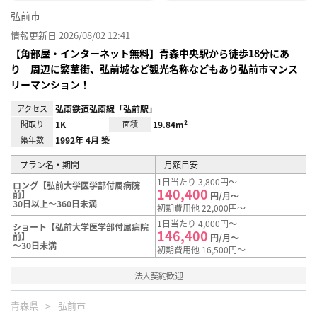
弘前市
情報更新日 2026/08/02 12:41
【角部屋・インターネット無料】青森中央駅から徒歩18分にあ
り 周辺に繁華街、弘前城など観光名称などもあり弘前市マンス
リーマンション！
アクセス
弘南鉄道弘南線「弘前駅」
間取り
1K
面積
19.84m²
築年数
1992年 4月 築
プラン名・期間
月額目安
1日当たり 3,800円～
ロング【弘前大学医学部付属病院
140,400
前】
円/月～
30日以上～360日未満
初期費用他 22,000円～
1日当たり 4,000円～
ショート【弘前大学医学部付属病院
146,400
前】
円/月～
～30日未満
初期費用他 16,500円～
法人契約歓迎
青森県
弘前市