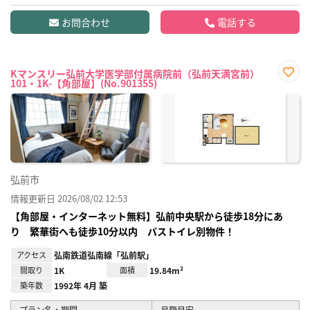
お問合わせ
電話する
Kマンスリー弘前大学医学部付属病院前（弘前天満宮前）
101・1K-【角部屋】(No.901355)
お気
に入
り登
録
弘前市
情報更新日 2026/08/02 12:53
【角部屋・インターネット無料】弘前中央駅から徒歩18分にあ
り 繁華街へも徒歩10分以内 バストイレ別物件！
アクセス
弘南鉄道弘南線「弘前駅」
間取り
1K
面積
19.84m²
築年数
1992年 4月 築
プラン名・期間
月額目安