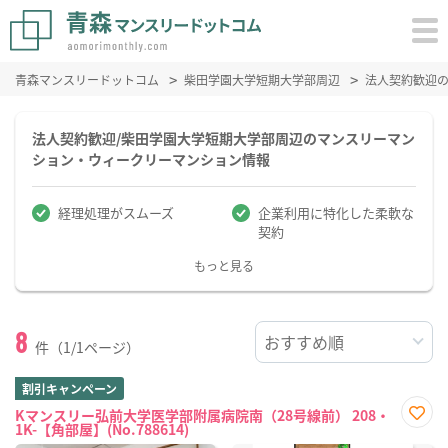
青森マンスリードットコム
柴田学園大学短期大学部周辺
法人契約歓迎
法人契約歓迎/柴田学園大学短期大学部周辺のマンスリーマン
ション・ウィークリーマンション情報
経理処理がスムーズ
企業利用に特化した柔軟な
契約
もっと見る
8
件（1/1ページ）
割引キャンペーン
Kマンスリー弘前大学医学部附属病院南（28号線前） 208・
1K-【角部屋】(No.788614)
お気