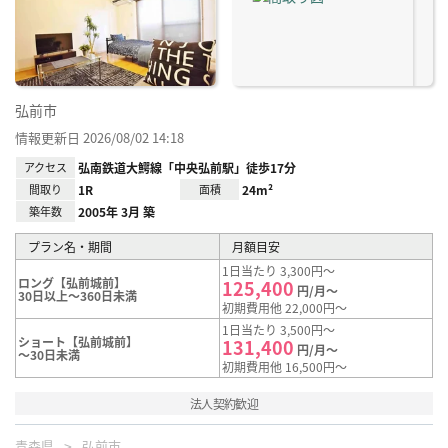
り登
録
弘前市
情報更新日 2026/08/02 14:18
アクセス
弘南鉄道大鰐線「中央弘前駅」徒歩17分
間取り
1R
面積
24m²
築年数
2005年 3月 築
プラン名・期間
月額目安
1日当たり 3,300円～
ロング【弘前城前】
125,400
円/月～
30日以上～360日未満
初期費用他 22,000円～
1日当たり 3,500円～
ショート【弘前城前】
131,400
円/月～
～30日未満
初期費用他 16,500円～
法人契約歓迎
青森県
弘前市