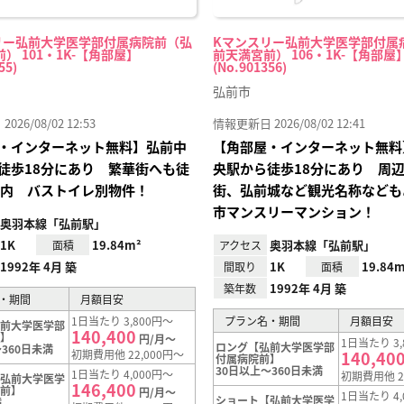
リー弘前大学医学部付属病院前（弘
Kマンスリー弘前大学医学部付属
） 101・1K-【角部屋】
前天満宮前） 106・1K-【角部屋
55)
(No.901356)
弘前市
26/08/02 12:53
情報更新日 2026/08/02 12:41
・インターネット無料】弘前中
【角部屋・インターネット無料
徒歩18分にあり 繁華街へも徒
央駅から徒歩18分にあり 周
以内 バストイレ別物件！
街、弘前城など観光名称なども
市マンスリーマンション！
奥羽本線「弘前駅」
1K
19.84m²
奥羽本線「弘前駅」
面積
アクセス
1992年 4月 築
1K
19.84m
間取り
面積
1992年 4月 築
築年数
・期間
月額目安
1日当たり 3,800円～
プラン名・期間
月額目安
弘前大学医学部
140,400
前】
円/月～
1日当たり 3,
ロング【弘前大学医学部
360日未満
初期費用他 22,000円～
140,40
付属病院前】
30日以上～360日未満
1日当たり 4,000円～
初期費用他 2
【弘前大学医学
146,400
院前】
円/月～
1日当たり 4,
ショート【弘前大学医学
満