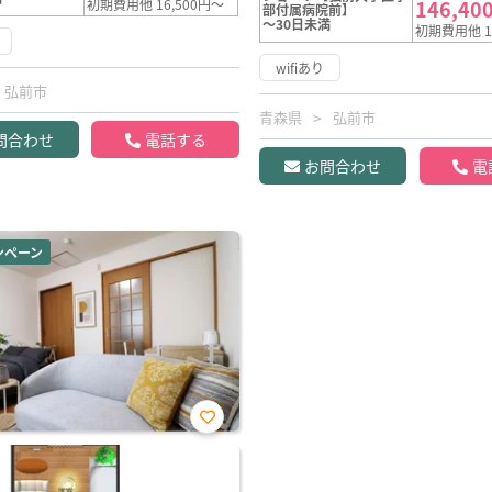
初期費用他 16,500円～
146,40
部付属病院前】
～30日未満
初期費用他 1
wifiあり
弘前市
青森県
弘前市
問合わせ
電話する
お問合わせ
電
ンペーン
お気
に入
り登
録