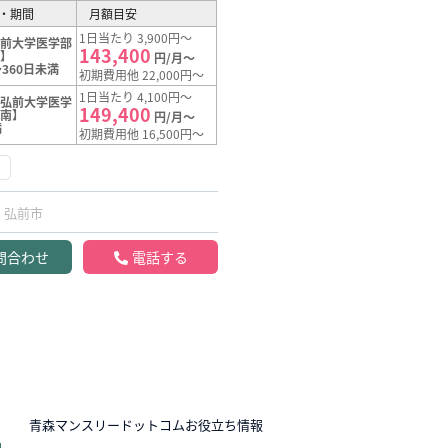
・期間
月額目安
1日当たり 3,900円～
弘前大学医学部
143,400
南】
円/月～
360日未満
初期費用他 22,000円～
1日当たり 4,100円～
【弘前大学医学
149,400
院南】
円/月～
満
初期費用他 16,500円～
弘前市
問合わせ
電話する
N
青森マンスリードットコムお役立ち情報