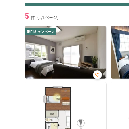
5
件（1/1ページ）
割引キャンペーン
お気
に入
り登
録