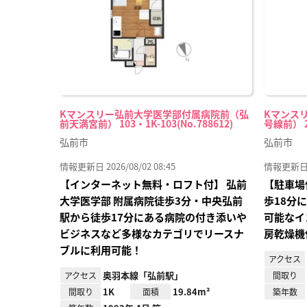
Kマンスリー弘前大学医学部付属病院前（弘
Kマンス
前天満宮前） 103・1K-103(No.788612)
号線前） 2
弘前市
弘前市
情報更新日 2026/08/02 08:45
情報更新日 20
【インターネット無料・ロフト付】 弘前
【駐車場
大学医学部 附属病院徒歩3分・中央弘前
歩18分
駅から徒歩17分にある病院の付き添いや
可能なイ
ビジネスなど多様なカテゴリでリースナ
房乾燥機
ブルに利用可能！
アクセス
奥羽本線「弘前駅」
アクセス
間取り
1K
19.84m²
間取り
面積
築年数