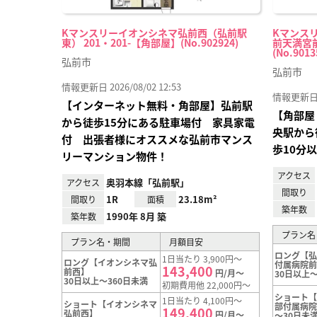
Kマンスリーイオンシネマ弘前西（弘前駅
Kマンス
東） 201・201-【角部屋】(No.902924)
前天満宮前
(No.9013
弘前市
弘前市
情報更新日 2026/08/02 12:53
情報更新日 20
【インターネット無料・角部屋】弘前駅
【角部屋
から徒歩15分にある駐車場付 家具家電
央駅から
付 出張者様にオススメな弘前市マンス
歩10分
リーマンション物件！
アクセス
奥羽本線「弘前駅」
アクセス
間取り
1R
23.18m²
間取り
面積
築年数
1990年 8月 築
築年数
プラン名
プラン名・期間
月額目安
ロング【
1日当たり 3,900円～
ロング【イオンシネマ弘
付属病院
143,400
前西】
円/月～
30日以上～
30日以上～360日未満
初期費用他 22,000円～
ショート
1日当たり 4,100円～
ショート【イオンシネマ
部付属病
149,400
弘前西】
円/月～
～30日未