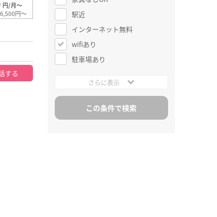
0
円/月～
駅近
6,500円～
インターネット無料
wifiあり
駐車場あり
話する
さらに表示