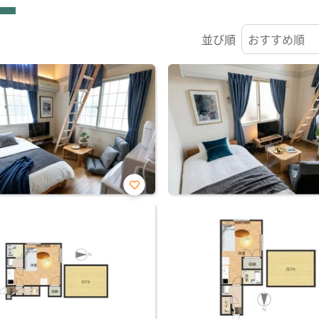
並び順
お気
に入
り登
録