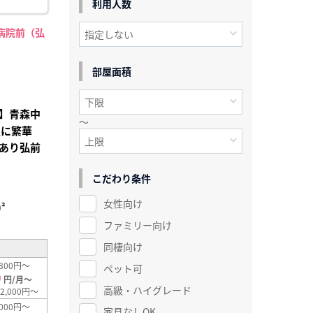
利用人数
病院前（弘
】
部屋面積
】青森中
～
辺に繁華
あり弘前
こだわり条件
女性向け
²
ファミリー向け
同棲向け
800円～
ペット可
0
円/月～
高級・ハイグレード
2,000円～
000円～
家具なしOK