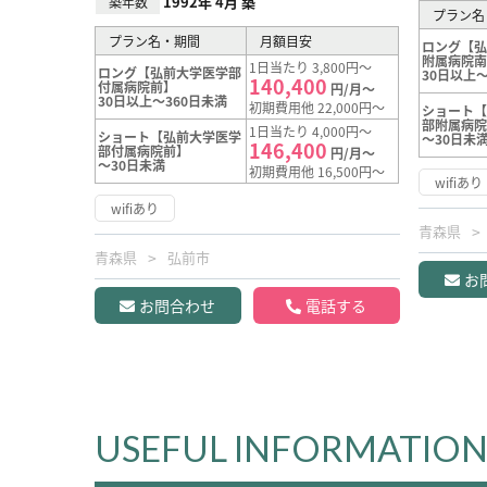
1992年 4月 築
築年数
プラン名
プラン名・期間
月額目安
ロング【
附属病院
1日当たり 3,800円～
ロング【弘前大学医学部
30日以上～
140,400
付属病院前】
円/月～
30日以上～360日未満
初期費用他 22,000円～
ショート
部附属病
1日当たり 4,000円～
ショート【弘前大学医学
～30日未
146,400
部付属病院前】
円/月～
～30日未満
初期費用他 16,500円～
wifiあり
wifiあり
青森県
青森県
弘前市
お
お問合わせ
電話する
USEFUL INFORMATIO