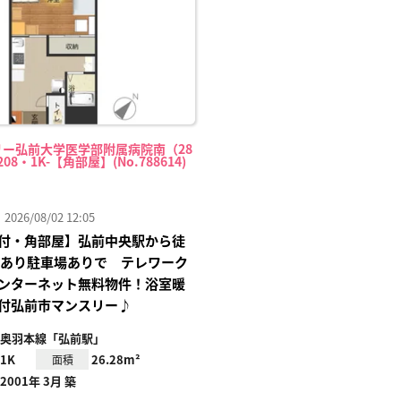
リー弘前大学医学部附属病院南（28
08・1K-【角部屋】(No.788614)
26/08/02 12:05
付・角部屋】弘前中央駅から徒
にあり駐車場ありで テレワーク
ンターネット無料物件！浴室暖
付弘前市マンスリー♪
奥羽本線「弘前駅」
1K
26.28m²
面積
2001年 3月 築