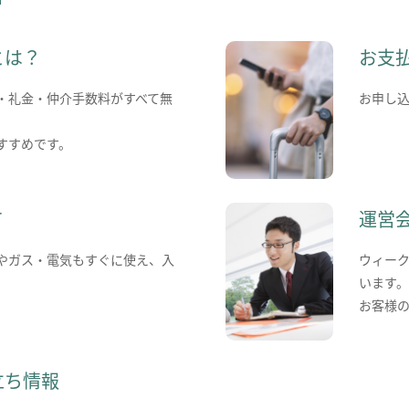
とは？
お支
・礼金・仲介手数料がすべて無
お申し
すすめです。
て
運営
やガス・電気もすぐに使え、入
ウィー
います
お客様
立ち情報