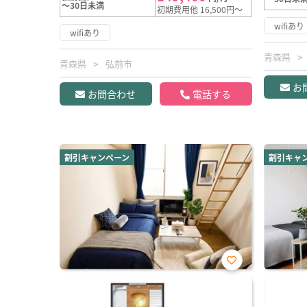
～30日未満
初期費用他 16,500円～
wifiあり
wifiあり
青森県
青森県
弘前市
お
お問合わせ
電話する
割引キャンペーン
割引キャ
お気
に入
り登
録