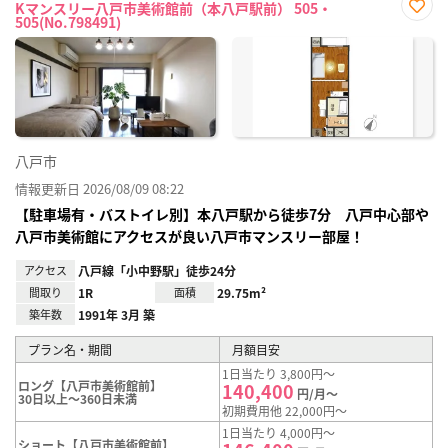
Kマンスリー八戸市美術館前（本八戸駅前） 505・
505(No.798491)
お気
に入
り登
録
八戸市
情報更新日 2026/08/09 08:22
【駐車場有・バストイレ別】本八戸駅から徒歩7分 八戸中心部や
八戸市美術館にアクセスが良い八戸市マンスリー部屋！
アクセス
八戸線「小中野駅」徒歩24分
間取り
1R
面積
29.75m²
築年数
1991年 3月 築
プラン名・期間
月額目安
1日当たり 3,800円～
ロング【八戸市美術館前】
140,400
円/月～
30日以上～360日未満
初期費用他 22,000円～
1日当たり 4,000円～
ショート【八戸市美術館前】