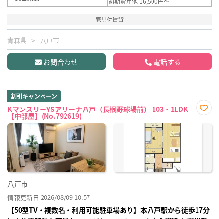
初期費用他 16,500円～
家具付賃貸
青森県
八戸市
お問合わせ
電話する
割引キャンペーン
KマンスリーYSアリーナ八戸（長根野球場前） 103・1LDK-
【中部屋】(No.792619)
お気
に入
り登
録
八戸市
情報更新日 2026/08/09 10:57
【50型TV・複数名・利用可能駐車場あり】本八戸駅から徒歩17分