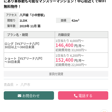
にあり車移動も可能なマンスリーマンション！中心街近くでWIFI
無料物件！
アクセス
八戸線「小中野駅」
間取り
1LDK
面積
42m²
築年数
2019年 11月 築
プラン名・期間
月額目安
1日当たり 4,000円～
ロング【YSアリーナ八戸】
146,400
円/月～
30日以上～360日未満
初期費用他 33,000円～
1日当たり 4,200円～
ショート【YSアリーナ八戸】
152,400
円/月～
～30日未満
初期費用他 22,000円～
家具付賃貸
青森県
八戸市
お問合わせ
電話する