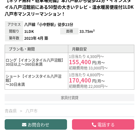
イル八戸沼館前にある50型の大きいテレビ・温水暖房便座付1LDK
八戸市マンスリーマンション！
アクセス
八戸線「小中野駅」徒歩23分
間取り
1LDK
面積
33.75m²
築年数
2023年 4月 築
プラン名・期間
月額目安
1日当たり 4,300円～
ロング【イオンスタイル八戸沼館】
155,400
円/月～
30日以上～360日未満
初期費用他 33,000円～
1日当たり 4,800円～
ショート【イオンスタイル八戸沼
170,400
館】
円/月～
～30日未満
初期費用他 22,000円～
家具付賃貸
青森県
八戸市
お問合わせ
電話する