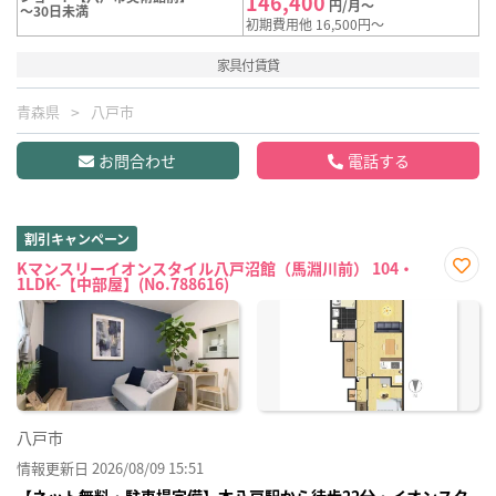
146,400
円/月～
～30日未満
初期費用他 16,500円～
家具付賃貸
青森県
八戸市
お問合わせ
電話する
割引キャンペーン
Kマンスリーイオンスタイル八戸沼館（馬淵川前） 104・
1LDK-【中部屋】(No.788616)
お気
に入
り登
録
八戸市
情報更新日 2026/08/09 15:51
【ネット無料・駐車場完備】本八戸駅から徒歩22分・イオンスタ