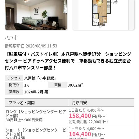
に入
り登
録
八戸市
情報更新日 2026/08/09 11:53
【駐車場付・バストイレ別】本八戸駅へ徒歩17分 ショッピング
センター ピアドゥへアクセス便利で 車移動もできる独立洗面台
付八戸市マンスリー部屋！
アクセス
八戸線「小中野駅」
間取り
1K
面積
30.62m²
築年数
2024年 2月 築
プラン名・期間
月額目安
1日当たり 4,400円～
ロング【ショッピングセンター ピア
158,400
ドゥ前】
円/月～
30日以上～360日未満
初期費用他 22,000円～
1日当たり 4,600円～
ショート【ショッピングセンター ピ
164,400
アドゥ前】
円/月～
～30日未満