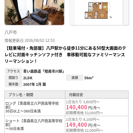
り登
録
八戸市
情報更新日 2026/08/02 12:53
【駐車場付・角部屋】八戸駅から徒歩11分にある50型大画面のテ
レビに対面キッチンソファ付き 車移動可能なファミリーマンス
リーマンション！
アクセス
青い森鉄道「陸奥市川駅」
間取り
2LDK
面積
56m²
築年数
2007年 1月 築
プラン名・期間
月額目安
1日当たり 3,800円～
ロング【青森県立八戸西高等学校
140,400
前】
円/月～
30日以上～360日未満
初期費用他 33,000円～
1日当たり 4,100円～
ショート【青森県立八戸西高等学校
149,400
前】
円/月～
～30日未満
初期費用他 22,000円～