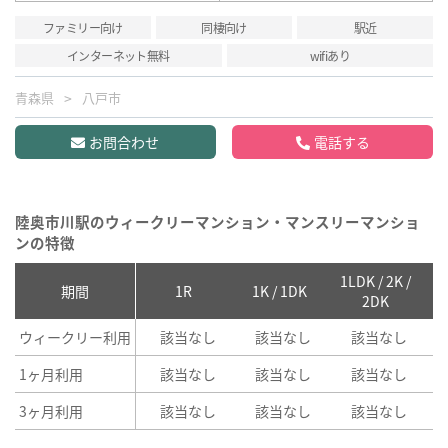
ファミリー向け
同棲向け
駅近
インターネット無料
wifiあり
青森県
八戸市
お問合わせ
電話する
陸奥市川駅のウィークリーマンション・マンスリーマンショ
ンの特徴
1LDK / 2K /
2
期間
1R
1K / 1DK
2DK
ウィークリー利用
該当なし
該当なし
該当なし
1ヶ月利用
該当なし
該当なし
該当なし
3ヶ月利用
該当なし
該当なし
該当なし