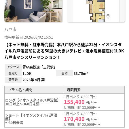
録
八戸市
情報更新日 2026/08/02 15:51
【ネット無料・駐車場完備】本八戸駅から徒歩22分・イオンスタ
イル八戸沼館前にある50型の大きいテレビ・温水暖房便座付1LDK
八戸市マンスリーマンション！
アクセス
青い森鉄道「三沢駅」
間取り
1LDK
面積
33.75m²
築年数
2023年 4月 築
プラン名・期間
月額目安
1日当たり 4,300円～
ロング【イオンスタイル八戸沼館】
155,400
円/月～
30日以上～360日未満
初期費用他 33,000円～
1日当たり 4,800円～
ショート【イオンスタイル八戸沼
170,400
館】
円/月～
～30日未満
初期費用他 22,000円～