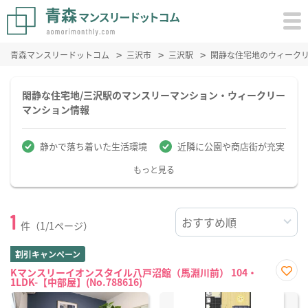
青森マンスリードットコム
三沢市
三沢駅
閑静な住宅地のウィーク
閑静な住宅地/三沢駅のマンスリーマンション・ウィークリー
マンション情報
静かで落ち着いた生活環境
近隣に公園や商店街が充実
もっと見る
1
件（1/1ページ）
割引キャンペーン
Kマンスリーイオンスタイル八戸沼館（馬淵川前） 104・
1LDK-【中部屋】(No.788616)
お気
に入
り登