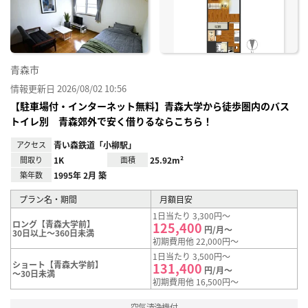
録
青森市
情報更新日 2026/08/02 10:56
【駐車場付・インターネット無料】青森大学から徒歩圏内のバス
トイレ別 青森郊外で安く借りるならこちら！
アクセス
青い森鉄道「小柳駅」
間取り
1K
面積
25.92m²
築年数
1995年 2月 築
プラン名・期間
月額目安
1日当たり 3,300円～
ロング【青森大学前】
125,400
円/月～
30日以上～360日未満
初期費用他 22,000円～
1日当たり 3,500円～
ショート【青森大学前】
131,400
円/月～
～30日未満
初期費用他 16,500円～
空気清浄機付