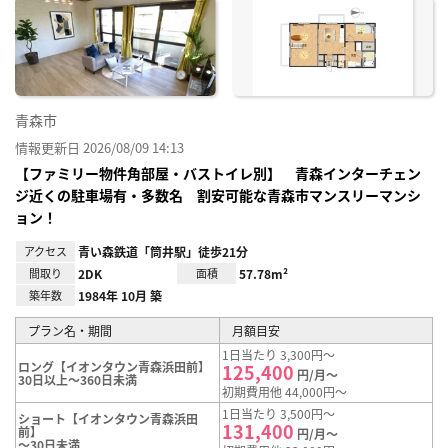
に入
り登
録
青森市
情報更新日 2026/08/09 14:13
【ファミリー物件角部屋・バストイレ別】 青森インターチェン
ジ近くの駐車場有・多数名 割安可能な青森市マンスリーマンシ
ョン！
アクセス
青い森鉄道「筒井駅」徒歩21分
間取り
2DK
面積
57.78m²
築年数
1984年 10月 築
プラン名・期間
月額目安
1日当たり 3,300円～
ロング【イオンタウン青森浜田前】
125,400
円/月～
30日以上～360日未満
初期費用他 44,000円～
1日当たり 3,500円～
ショート【イオンタウン青森浜田
131,400
前】
円/月～
～30日未満