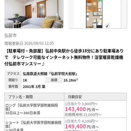
に入
り登
録
弘前市
情報更新日 2026/08/02 12:05
【駐車場付・角部屋】弘前中央駅から徒歩18分にあり駐車場あり
で テレワーク可能なインターネット無料物件！浴室暖房乾燥機
付弘前市マンスリー♪
アクセス
弘南鉄道大鰐線「弘前学院大前駅」
間取り
1K
面積
26.28m²
築年数
2001年 3月 築
プラン名・期間
月額目安
1日当たり 3,900円～
ロング【弘前大学医学部附属病院
143,400
南】
円/月～
30日以上～360日未満
初期費用他 22,000円～
1日当たり 4,100円～
ショート【弘前大学医学部附属病院
149,400
南】
円/月～
～30日未満