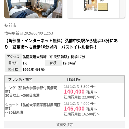
弘前市
情報更新日 2026/08/09 12:53
【角部屋・インターネット無料】弘前中央駅から徒歩18分にあ
り 繁華街へも徒歩10分以内 バストイレ別物件！
アクセス
弘南鉄道大鰐線「中央弘前駅」徒歩17分
間取り
1K
面積
19.84m²
築年数
1992年 4月 築
プラン名・期間
月額目安
1日当たり 3,800円～
ロング【弘前大学医学部付属病院
140,400
前】
円/月～
30日以上～360日未満
初期費用他 22,000円～
1日当たり 4,000円～
ショート【弘前大学医学部付属病院
146,400
前】
円/月～
～30日未満
初期費用他 16,500円～
賃料交渉可