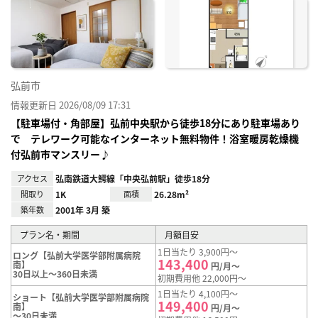
に入
り登
録
弘前市
情報更新日 2026/08/09 17:31
【駐車場付・角部屋】弘前中央駅から徒歩18分にあり駐車場あり
で テレワーク可能なインターネット無料物件！浴室暖房乾燥機
付弘前市マンスリー♪
アクセス
弘南鉄道大鰐線「中央弘前駅」徒歩18分
間取り
1K
面積
26.28m²
築年数
2001年 3月 築
プラン名・期間
月額目安
1日当たり 3,900円～
ロング【弘前大学医学部附属病院
143,400
南】
円/月～
30日以上～360日未満
初期費用他 22,000円～
1日当たり 4,100円～
ショート【弘前大学医学部附属病院
149,400
南】
円/月～
～30日未満