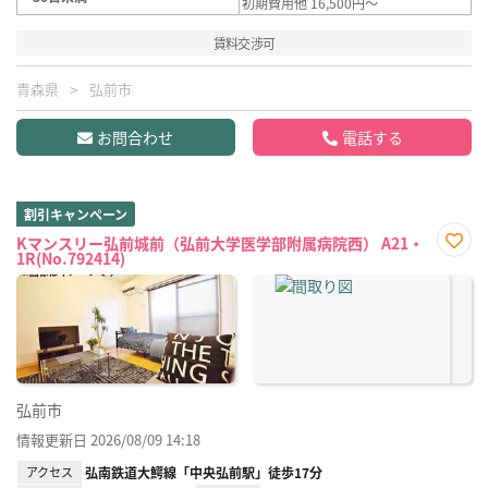
初期費用他 16,500円～
賃料交渉可
青森県
弘前市
お問合わせ
電話する
割引キャンペーン
Kマンスリー弘前城前（弘前大学医学部附属病院西） A21・
1R(No.792414)
お気
に入
り登
録
弘前市
情報更新日 2026/08/09 14:18
アクセス
弘南鉄道大鰐線「中央弘前駅」徒歩17分