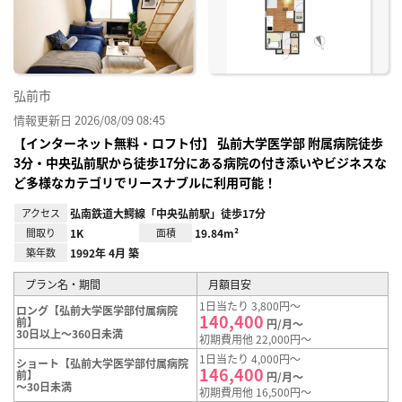
り登
録
弘前市
情報更新日 2026/08/09 08:45
【インターネット無料・ロフト付】 弘前大学医学部 附属病院徒歩
3分・中央弘前駅から徒歩17分にある病院の付き添いやビジネスな
ど多様なカテゴリでリースナブルに利用可能！
アクセス
弘南鉄道大鰐線「中央弘前駅」徒歩17分
間取り
1K
面積
19.84m²
築年数
1992年 4月 築
プラン名・期間
月額目安
1日当たり 3,800円～
ロング【弘前大学医学部付属病院
140,400
前】
円/月～
30日以上～360日未満
初期費用他 22,000円～
1日当たり 4,000円～
ショート【弘前大学医学部付属病院
146,400
前】
円/月～
～30日未満
初期費用他 16,500円～