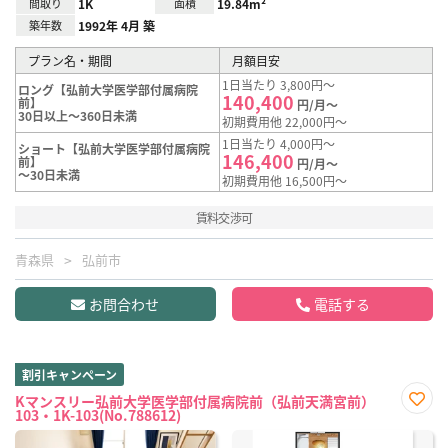
間取り
1K
面積
19.84m²
築年数
1992年 4月 築
プラン名・期間
月額目安
1日当たり 3,800円～
ロング【弘前大学医学部付属病院
140,400
前】
円/月～
30日以上～360日未満
初期費用他 22,000円～
1日当たり 4,000円～
ショート【弘前大学医学部付属病院
146,400
前】
円/月～
～30日未満
初期費用他 16,500円～
賃料交渉可
青森県
弘前市
お問合わせ
電話する
割引キャンペーン
Kマンスリー弘前大学医学部付属病院前（弘前天満宮前）
103・1K-103(No.788612)
お気
に入