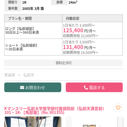
間取り
1R
面積
24m²
築年数
2005年 3月 築
プラン名・期間
月額目安
1日当たり 3,300円～
ロング【弘前城前】
125,400
円/月～
30日以上～360日未満
初期費用他 22,000円～
1日当たり 3,500円～
ショート【弘前城前】
131,400
円/月～
～30日未満
初期費用他 16,500円～
賃料交渉可
青森県
弘前市
お問合わせ
電話する
Kマンスリー弘前大学医学部付属病院前（弘前天満宮前）
101・1K-【角部屋】(No.901355)
お気
に入
り登
録