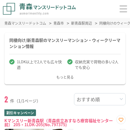
青森マンスリードットコム
青森市
新青森駅周辺
同棲向けのウィー
同棲向け/新青森駅のマンスリーマンション・ウィークリーマ
ンション情報
1LDK以上で2人でも広々快
収納充実で荷物の多い2人
適
でも安心
もっと見る
2
件（1/1ページ）
割引キャンペーン
Kマンスリー新青森駅（青森県立あすなろ療育福祉センター
前） 205・1LDK-205(No.797375)
お気