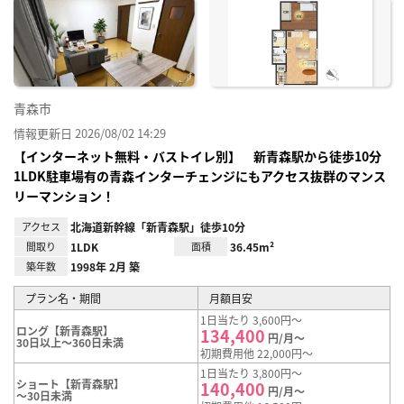
に入
り登
録
青森市
情報更新日 2026/08/02 14:29
【インターネット無料・バストイレ別】 新青森駅から徒歩10分
1LDK駐車場有の青森インターチェンジにもアクセス抜群のマンス
リーマンション！
アクセス
北海道新幹線「新青森駅」徒歩10分
間取り
1LDK
面積
36.45m²
築年数
1998年 2月 築
プラン名・期間
月額目安
1日当たり 3,600円～
ロング【新青森駅】
134,400
円/月～
30日以上～360日未満
初期費用他 22,000円～
1日当たり 3,800円～
ショート【新青森駅】
140,400
円/月～
～30日未満