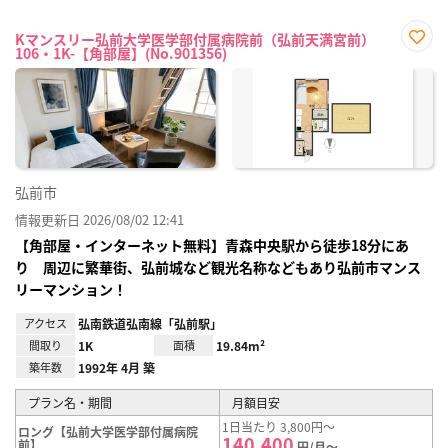
Kマンスリー弘前大学医学部付属病院前（弘前天満宮前）
106・1K-【角部屋】(No.901356)
お気
に入
り登
録
弘前市
情報更新日 2026/08/02 12:41
【角部屋・インターネット無料】青森中央駅から徒歩18分にあ
り 周辺に繁華街、弘前城など観光名称などもあり弘前市マンス
リーマンション！
アクセス
弘南鉄道弘南線「弘前駅」
間取り
1K
面積
19.84m²
築年数
1992年 4月 築
プラン名・期間
月額目安
1日当たり 3,800円～
ロング【弘前大学医学部付属病院
140,400
前】
円/月～