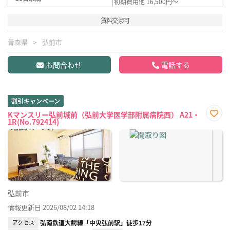
初期費用他 16,500円～
賃料交渉可
青森県
弘前市
お問合わせ
電話する
割引キャンペーン
Kマンスリー弘前城前（弘前大学医学部附属病院西） A21・
1R(No.792414)
お気
に入
り登
録
弘前市
情報更新日 2026/08/02 14:18
アクセス
弘南鉄道大鰐線「中央弘前駅」徒歩17分