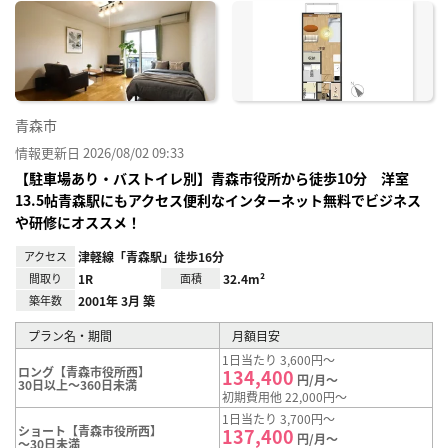
に入
り登
録
青森市
情報更新日 2026/08/02 09:33
【駐車場あり・バストイレ別】青森市役所から徒歩10分 洋室
13.5帖青森駅にもアクセス便利なインターネット無料でビジネス
や研修にオススメ！
アクセス
津軽線「青森駅」徒歩16分
間取り
1R
面積
32.4m²
築年数
2001年 3月 築
プラン名・期間
月額目安
1日当たり 3,600円～
ロング【青森市役所西】
134,400
円/月～
30日以上～360日未満
初期費用他 22,000円～
1日当たり 3,700円～
ショート【青森市役所西】
137,400
円/月～
～30日未満