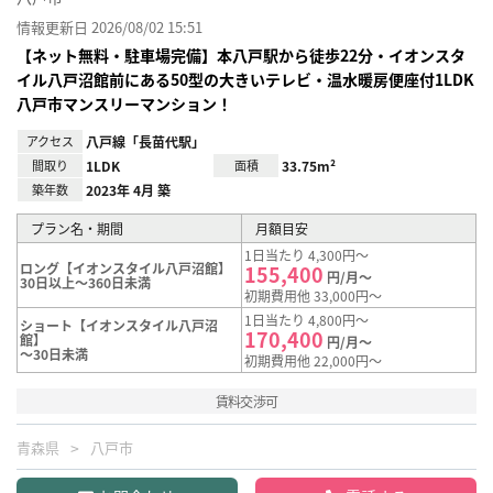
情報更新日 2026/08/02 15:51
【ネット無料・駐車場完備】本八戸駅から徒歩22分・イオンスタ
イル八戸沼館前にある50型の大きいテレビ・温水暖房便座付1LDK
八戸市マンスリーマンション！
アクセス
八戸線「長苗代駅」
間取り
1LDK
面積
33.75m²
築年数
2023年 4月 築
プラン名・期間
月額目安
1日当たり 4,300円～
ロング【イオンスタイル八戸沼館】
155,400
円/月～
30日以上～360日未満
初期費用他 33,000円～
1日当たり 4,800円～
ショート【イオンスタイル八戸沼
170,400
館】
円/月～
～30日未満
初期費用他 22,000円～
賃料交渉可
青森県
八戸市