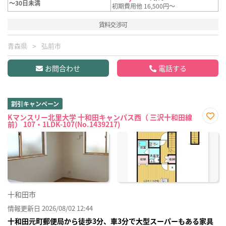
～30日未満
初期費用他 16,500円～
賃料交渉可
青森県
弘前市
お問合わせ
電話する
割引キャンペーン
Kマンスリー北里大学 十和田キャンパス西（ 三沢十和田線
前） 107・1LDK-107(No.1439217)
お気
に入
り登
録
十和田市
情報更新日 2026/08/02 12:44
十和田元町郵便局から徒歩3分、車3分で大型スーパーもある家具