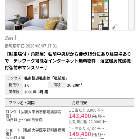
に入
り登
録
弘前市
情報更新日 2026/08/07 17:31
【駐車場付・角部屋】弘前中央駅から徒歩18分にあり駐車場あり
で テレワーク可能なインターネット無料物件！浴室暖房乾燥機
付弘前市マンスリー♪
アクセス
弘南鉄道弘南線「弘前駅」
間取り
1K
面積
26.28m²
築年数
2001年 3月 築
プラン名・期間
月額目安
1日当たり 3,900円～
ロング【弘前大学医学部附属病院
143,400
南】
円/月～
30日以上～360日未満
初期費用他 22,000円～
1日当たり 4,100円～
ショート【弘前大学医学部附属病院
149,400
南】
円/月～
～30日未満