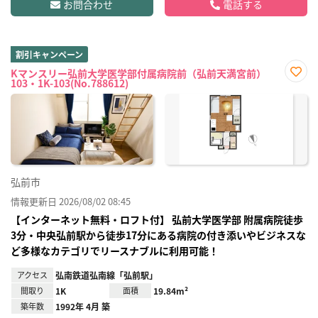
お問合わせ
電話する
割引キャンペーン
Kマンスリー弘前大学医学部付属病院前（弘前天満宮前）
103・1K-103(No.788612)
お気
に入
り登
録
弘前市
情報更新日 2026/08/02 08:45
【インターネット無料・ロフト付】 弘前大学医学部 附属病院徒歩
3分・中央弘前駅から徒歩17分にある病院の付き添いやビジネスな
ど多様なカテゴリでリースナブルに利用可能！
アクセス
弘南鉄道弘南線「弘前駅」
間取り
1K
面積
19.84m²
築年数
1992年 4月 築