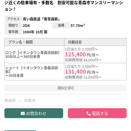
ジ近くの駐車場有・多数名 割安可能な青森市マンスリーマンシ
ョン！
アクセス
青い森鉄道「東青森駅」
間取り
2DK
面積
57.78m²
築年数
1984年 10月 築
プラン名・期間
月額目安
1日当たり 3,300円～
ロング【イオンタウン青森浜田前】
125,400
円/月～
30日以上～360日未満
初期費用他 44,000円～
1日当たり 3,500円～
ショート【イオンタウン青森浜田
131,400
前】
円/月～
～30日未満
初期費用他 33,000円～
賃料交渉可
青森県
青森市
お問合わせ
電話する