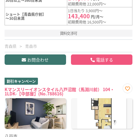
30日以上～360日未満
初期費用他 22,000円～
1日当たり 3,900円～
ショート【青森県庁前】
143,400
円/月～
～30日未満
初期費用他 16,500円～
賃料交渉可
青森県
青森市
お問合わせ
電話する
割引キャンペーン
Kマンスリーイオンスタイル八戸沼館（馬淵川前） 104・
1LDK-【中部屋】(No.788616)
お気
に入
り登
録
八戸市