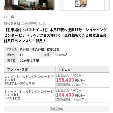
八戸市
情報更新日 2026/08/02 11:53
【駐車場付・バストイレ別】本八戸駅へ徒歩17分 ショッピング
センター ピアドゥへアクセス便利で 車移動もできる独立洗面台
付八戸市マンスリー部屋！
アクセス
八戸線「本八戸駅」徒歩17分
間取り
1K
面積
30.62m²
築年数
2024年 2月 築
プラン名・期間
月額目安
1日当たり 4,400円～
ロング【ショッピングセンター ピア
158,400
ドゥ前】
円/月～
30日以上～360日未満
初期費用他 22,000円～
1日当たり 4,600円～
ショート【ショッピングセンター ピ
164,400
アドゥ前】
円/月～
～30日未満
初期費用他 16,500円～
賃料交渉可