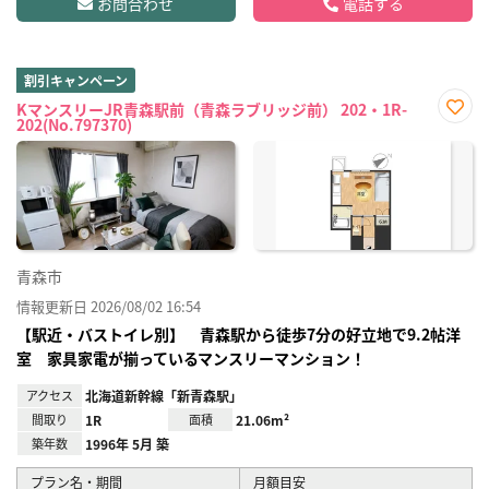
お問合わせ
電話する
割引キャンペーン
KマンスリーJR青森駅前（青森ラブリッジ前） 202・1R-
202(No.797370)
お気
に入
り登
録
青森市
情報更新日 2026/08/02 16:54
【駅近・バストイレ別】 青森駅から徒歩7分の好立地で9.2帖洋
室 家具家電が揃っているマンスリーマンション！
アクセス
北海道新幹線「新青森駅」
間取り
1R
面積
21.06m²
築年数
1996年 5月 築
プラン名・期間
月額目安