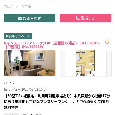
青森県
八戸市
お問合わせ
電話する
割引キャンペーン
KマンスリーYSアリーナ八戸（長根野球場前） 103・1LDK-
【中部屋】(No.792619)
お気
に入
り登
録
八戸市
情報更新日 2026/08/02 10:57
【50型TV・複数名・利用可能駐車場あり】本八戸駅から徒歩17分
にあり車移動も可能なマンスリーマンション！中心街近くでWIFI
無料物件！