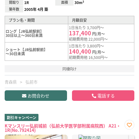
間取り
1R
面積
30m²
築年数
2005年 4月 築
プラン名・期間
月額目安
1日当たり 3,700円～
ロング【JR弘前駅前】
137,400
円/月～
30日以上～360日未満
初期費用他 22,000円～
1日当たり 3,800円～
ショート【JR弘前駅前】
140,400
円/月～
～30日未満
初期費用他 16,500円～
同棲向け
青森県
弘前市
お問合わせ
電話する
割引キャンペーン
Kマンスリー弘前城前（弘前大学医学部附属病院西） A21・
1R(No.792414)
お気
に入