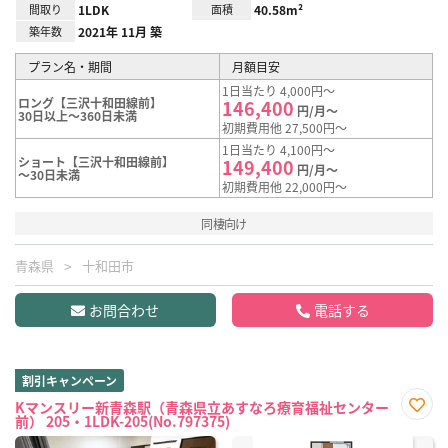
間取り
1LDK
面積
40.58m²
築年数
2021年 11月 築
プラン名・期間
月額目安
1日当たり 4,000円～
ロング【三沢十和田線前】
146,400
円/月～
30日以上～360日未満
初期費用他 27,500円～
1日当たり 4,100円～
ショート【三沢十和田線前】
149,400
円/月～
～30日未満
初期費用他 22,000円～
同棲向け
青森県
十和田市
お問合わせ
電話する
割引キャンペーン
Kマンスリー新青森駅（青森県立あすなろ療育福祉センター
前） 205・1LDK-205(No.797375)
お気
に入