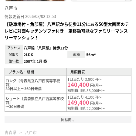
八戸市
情報更新日 2026/08/02 12:53
【駐車場付・角部屋】八戸駅から徒歩11分にある50型大画面のテ
レビに対面キッチンソファ付き 車移動可能なファミリーマンス
リーマンション！
アクセス
八戸線「八戸駅」徒歩11分
間取り
2LDK
面積
56m²
築年数
2007年 1月 築
プラン名・期間
月額目安
1日当たり 3,800円～
ロング【青森県立八戸西高等学校
140,400
前】
円/月～
30日以上～360日未満
初期費用他 33,000円～
1日当たり 4,100円～
ショート【青森県立八戸西高等学校
149,400
前】
円/月～
～30日未満
初期費用他 22,000円～
同棲向け
青森県
八戸市