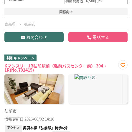
初期費用他 16,500円～
同棲向け
青森県
弘前市
お問合わせ
電話する
割引キャンペーン
KマンスリーJR弘前駅前（弘前バスセンター前） 304・
1R(No.792415)
お気
に入
り登
録
弘前市
情報更新日 2026/08/02 14:18
アクセス
奥羽本線「弘前駅」徒歩6分