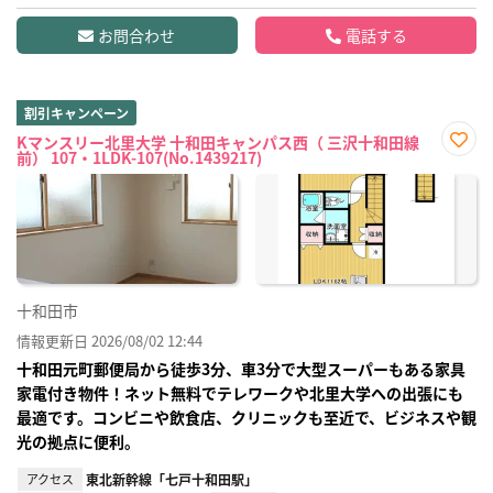
お問合わせ
電話する
割引キャンペーン
Kマンスリー北里大学 十和田キャンパス西（ 三沢十和田線
前） 107・1LDK-107(No.1439217)
お気
に入
り登
録
十和田市
情報更新日 2026/08/02 12:44
十和田元町郵便局から徒歩3分、車3分で大型スーパーもある家具
家電付き物件！ネット無料でテレワークや北里大学への出張にも
最適です。コンビニや飲食店、クリニックも至近で、ビジネスや観
光の拠点に便利。
アクセス
東北新幹線「七戸十和田駅」