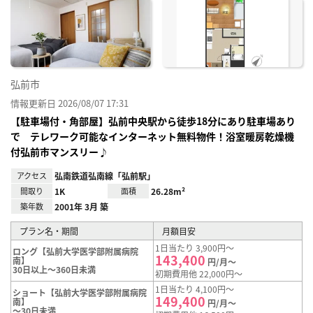
に入
り登
録
弘前市
情報更新日 2026/08/07 17:31
【駐車場付・角部屋】弘前中央駅から徒歩18分にあり駐車場あり
で テレワーク可能なインターネット無料物件！浴室暖房乾燥機
付弘前市マンスリー♪
アクセス
弘南鉄道弘南線「弘前駅」
間取り
1K
面積
26.28m²
築年数
2001年 3月 築
プラン名・期間
月額目安
1日当たり 3,900円～
ロング【弘前大学医学部附属病院
143,400
南】
円/月～
30日以上～360日未満
初期費用他 22,000円～
1日当たり 4,100円～
ショート【弘前大学医学部附属病院
149,400
南】
円/月～
～30日未満