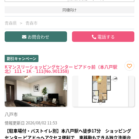
同棲向け
青森県
青森市
お問合わせ
電話する
割引キャンペーン
Kマンスリーショッピングセンター ピアドゥ前（本八戸駅
北） 111・1K‐111(No.901358)
お気
に入
り登
録
八戸市
情報更新日 2026/08/02 11:53
【駐車場付・バストイレ別】本八戸駅へ徒歩17分 ショッピング
センター ピアドゥへアクセス便利で 車移動もできる独立洗面台