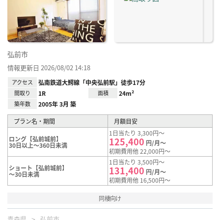
り登
録
弘前市
情報更新日 2026/08/02 14:18
アクセス
弘南鉄道大鰐線「中央弘前駅」徒歩17分
間取り
1R
面積
24m²
築年数
2005年 3月 築
プラン名・期間
月額目安
1日当たり 3,300円～
ロング【弘前城前】
125,400
円/月～
30日以上～360日未満
初期費用他 22,000円～
1日当たり 3,500円～
ショート【弘前城前】
131,400
円/月～
～30日未満
初期費用他 16,500円～
同棲向け
青森県
弘前市