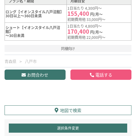
プラン名・期間
月額目安
1日当たり 4,300円～
ロング【イオンスタイル八戸沼館】
155,400
円/月～
30日以上～360日未満
初期費用他 33,000円～
1日当たり 4,800円～
ショート【イオンスタイル八戸沼
170,400
館】
円/月～
～30日未満
初期費用他 22,000円～
同棲向け
青森県
八戸市
お問合わせ
電話する
地図で検索
選択条件変更