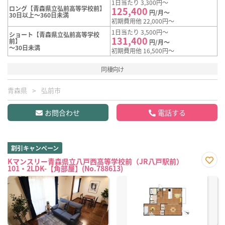
1日当たり 3,300円～
ロング【青森県立弘前高等学校前】
125,400
円/月～
30日以上～360日未満
初期費用他 22,000円～
1日当たり 3,500円～
ショート【青森県立弘前高等学校
131,400
前】
円/月～
～30日未満
初期費用他 16,500円～
同棲向け
青森県
弘前市
お問合わせ
電話する
割引キャンペーン
Kマンスリー青森県立八戸西高等学校前（JR八戸駅前）
101・2LDK-【角部屋】(No.788613)
お気
に入
り登
録