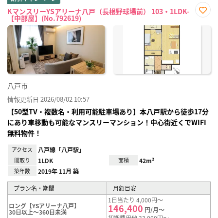
KマンスリーYSアリーナ八戸（長根野球場前） 103・1LDK-
【中部屋】(No.792619)
お気
に入
り登
録
八戸市
情報更新日 2026/08/02 10:57
【50型TV・複数名・利用可能駐車場あり】本八戸駅から徒歩17分
にあり車移動も可能なマンスリーマンション！中心街近くでWIFI
無料物件！
アクセス
八戸線「八戸駅」
間取り
1LDK
面積
42m²
築年数
2019年 11月 築
プラン名・期間
月額目安
1日当たり 4,000円～
ロング【YSアリーナ八戸】
146,400
円/月～
30日以上～360日未満
初期費用他 33,000円～