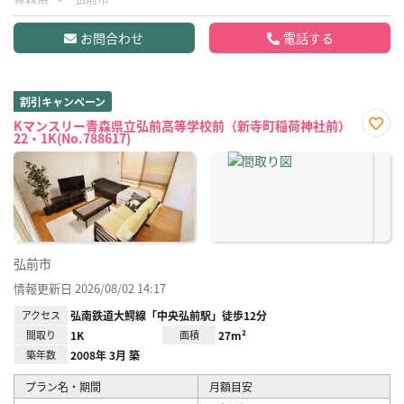
お問合わせ
電話する
割引キャンペーン
Kマンスリー青森県立弘前高等学校前（新寺町稲荷神社前）
22・1K(No.788617)
お気
に入
り登
録
弘前市
情報更新日 2026/08/02 14:17
アクセス
弘南鉄道大鰐線「中央弘前駅」徒歩12分
間取り
1K
面積
27m²
築年数
2008年 3月 築
プラン名・期間
月額目安