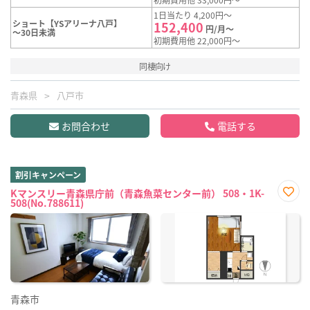
1日当たり 4,200円～
ショート【YSアリーナ八戸】
152,400
円/月～
～30日未満
初期費用他 22,000円～
同棲向け
青森県
八戸市
お問合わせ
電話する
割引キャンペーン
Kマンスリー青森県庁前（青森魚菜センター前） 508・1K-
508(No.788611)
お気
に入
り登
録
青森市