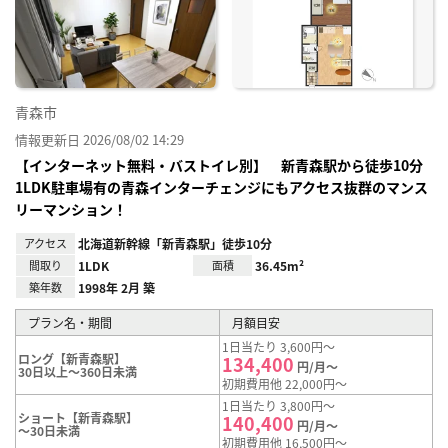
り登
録
青森市
情報更新日 2026/08/02 14:29
【インターネット無料・バストイレ別】 新青森駅から徒歩10分
1LDK駐車場有の青森インターチェンジにもアクセス抜群のマンス
リーマンション！
アクセス
北海道新幹線「新青森駅」徒歩10分
間取り
1LDK
面積
36.45m²
築年数
1998年 2月 築
プラン名・期間
月額目安
1日当たり 3,600円～
ロング【新青森駅】
134,400
円/月～
30日以上～360日未満
初期費用他 22,000円～
1日当たり 3,800円～
ショート【新青森駅】
140,400
円/月～
～30日未満
初期費用他 16,500円～