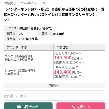
情報更新日 2026/08/02 10:29
【インターネット無料・駅近】青森駅から徒歩7分の好立地に 青
森魚菜センターも近いバストイレ別青森市マンスリーマンショ
ン！
アクセス
津軽線「青森駅」徒歩7分
間取り
1K
面積
19.63m²
築年数
2007年 2月 築
プラン名・期間
月額目安
1日当たり 3,800円～
ロング【青森県庁前】
140,400
円/月～
30日以上～360日未満
初期費用他 22,000円～
1日当たり 3,900円～
ショート【青森県庁前】
143,400
円/月～
～30日未満
初期費用他 16,500円～
同棲向け
青森県
青森市
お問合わせ
電話する