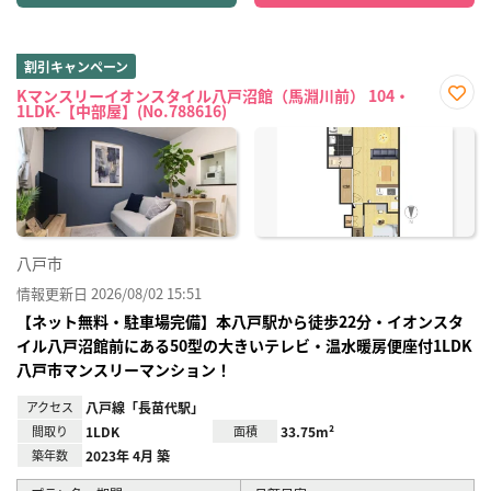
割引キャンペーン
Kマンスリーイオンスタイル八戸沼館（馬淵川前） 104・
1LDK-【中部屋】(No.788616)
お気
に入
り登
録
八戸市
情報更新日 2026/08/02 15:51
【ネット無料・駐車場完備】本八戸駅から徒歩22分・イオンスタ
イル八戸沼館前にある50型の大きいテレビ・温水暖房便座付1LDK
八戸市マンスリーマンション！
アクセス
八戸線「長苗代駅」
間取り
1LDK
面積
33.75m²
築年数
2023年 4月 築