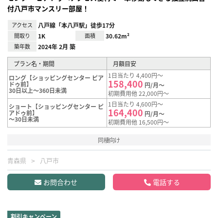
付八戸市マンスリー部屋！
アクセス
八戸線「本八戸駅」徒歩17分
間取り
1K
面積
30.62m²
築年数
2024年 2月 築
プラン名・期間
月額目安
1日当たり 4,400円～
ロング【ショッピングセンター ピア
158,400
ドゥ前】
円/月～
30日以上～360日未満
初期費用他 22,000円～
1日当たり 4,600円～
ショート【ショッピングセンター ピ
164,400
アドゥ前】
円/月～
～30日未満
初期費用他 16,500円～
同棲向け
青森県
八戸市
お問合わせ
電話する
割引キャンペーン