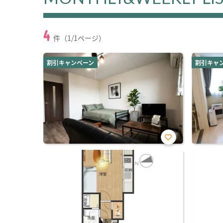
4
件（1/1ページ）
割引キャンペーン
割引キャ
お気
に入
り登
録