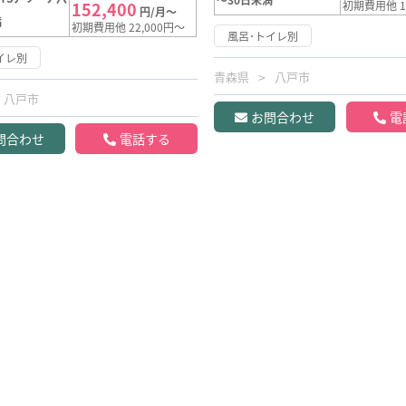
152,400
初期費用他 1
円/月～
満
初期費用他 22,000円～
風呂･トイレ別
イレ別
青森県
八戸市
八戸市
お問合わせ
電
問合わせ
電話する