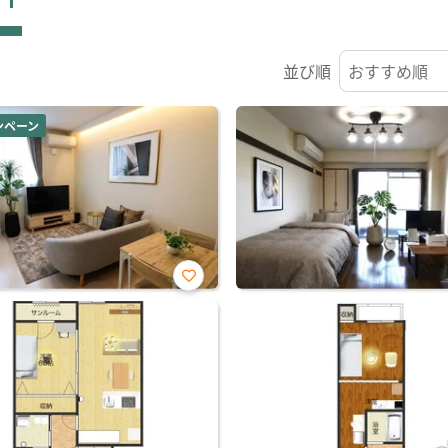
並び順
ンペーン
お気
に入
り登
録