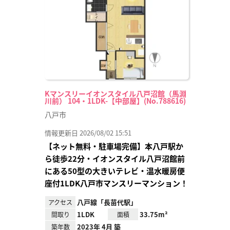
録
Kマンスリーイオンスタイル八戸沼館（馬淵
川前） 104・1LDK-【中部屋】(No.788616)
八戸市
情報更新日 2026/08/02 15:51
【ネット無料・駐車場完備】本八戸駅か
ら徒歩22分・イオンスタイル八戸沼館前
にある50型の大きいテレビ・温水暖房便
座付1LDK八戸市マンスリーマンション！
八戸線「長苗代駅」
アクセス
1LDK
33.75m²
間取り
面積
2023年 4月 築
築年数