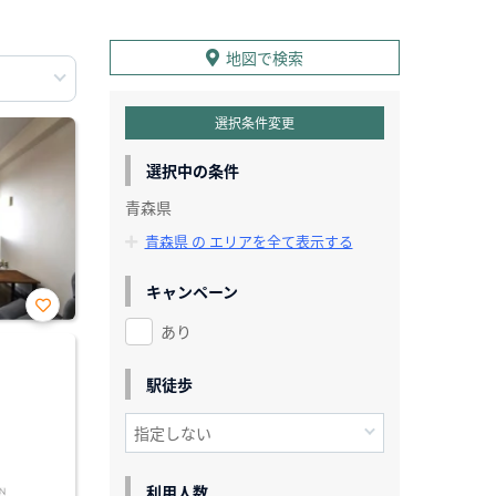
地図で検索
選択条件変更
選択中の条件
青森県
青森県 の エリアを全て表示する
キャンペーン
あり
お気
に入
り登
録
駅徒歩
利用人数