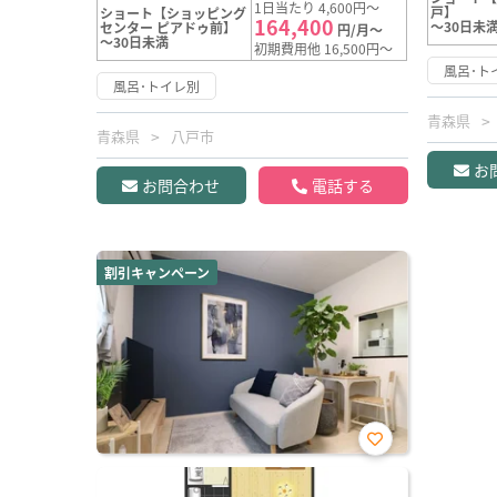
1日当たり 4,600円～
戸】
ショート【ショッピング
164,400
～30日未
センター ピアドゥ前】
円/月～
～30日未満
初期費用他 16,500円～
風呂･ト
風呂･トイレ別
青森県
青森県
八戸市
お
お問合わせ
電話する
割引キャンペーン
お気
に入
り登