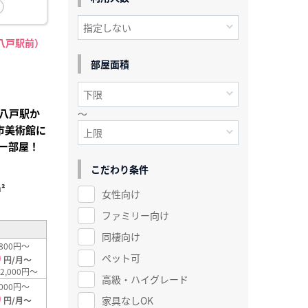
八戸駅前）
部屋面積
八戸駅か
～
市美術館に
ー部屋！
こだわり条件
²
女性向け
ファミリー向け
同棲向け
800円～
0
ペット可
円/月～
2,000円～
高級・ハイグレード
000円～
0
家具なしOK
円/月～