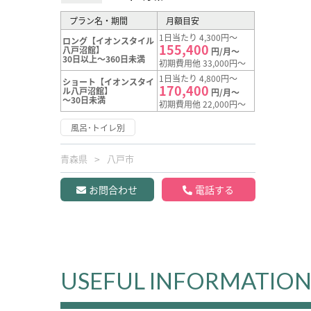
プラン名・期間
月額目安
1日当たり 4,300円～
ロング【イオンスタイル
155,400
八戸沼館】
円/月～
30日以上～360日未満
初期費用他 33,000円～
1日当たり 4,800円～
ショート【イオンスタイ
170,400
ル八戸沼館】
円/月～
～30日未満
初期費用他 22,000円～
風呂･トイレ別
青森県
八戸市
お問合わせ
電話する
USEFUL INFORMATIO