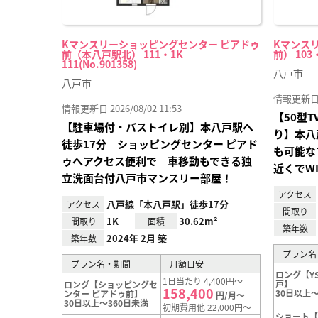
Kマンスリーショッピングセンター ピアドゥ
Kマンス
前（本八戸駅北） 111・1K‐
前） 103
111(No.901358)
八戸市
八戸市
情報更新日 20
情報更新日 2026/08/02 11:53
【50型
【駐車場付・バストイレ別】本八戸駅へ
り】本八
徒歩17分 ショッピングセンター ピアド
も可能な
ゥへアクセス便利で 車移動もできる独
近くでW
立洗面台付八戸市マンスリー部屋！
アクセス
八戸線「本八戸駅」徒歩17分
アクセス
間取り
1K
30.62m²
間取り
面積
築年数
2024年 2月 築
築年数
プラン名
プラン名・期間
月額目安
ロング【Y
1日当たり 4,400円～
戸】
ロング【ショッピングセ
158,400
30日以上～
ンター ピアドゥ前】
円/月～
30日以上～360日未満
初期費用他 22,000円～
ショート【