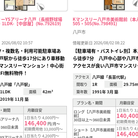
リーYSアリーナ八戸（長根野球場
Kマンスリー八戸市美術館前（本
・1LDK-【中部屋】(No.792619)
505・505(No.798491)
八戸市
26/08/02 10:57
情報更新日 2026/08/02 08:22
TV・複数名・利用可能駐車場あ
【駐車場有・バストイレ別】本
戸駅から徒歩17分にあり車移動
ら徒歩7分 八戸中心部や八戸
マンスリーマンション！中心街
アクセスが良い八戸市マンスリ
IFI無料物件！
八戸線「長苗代駅」
アクセス
八戸線「八戸駅」
1R
29.75m
間取り
面積
1LDK
42m²
1991年 3月 築
面積
築年数
2019年 11月 築
プラン名・期間
月額目安
・期間
月額目安
1日当たり 3,
ロング【八戸市美術館
140,40
前】
1日当たり 4,000円～
Sアリーナ八
30日以上～360日未満
146,400
初期費用他 2
円/月～
360日未満
1日当たり 4,
初期費用他 33,000円～
ショート【八戸市美術館
146,40
前】
1日当たり 4,200円～
YSアリーナ八
～30日未満