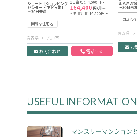
1日当たり 4,600円～
ル八戸沼
ショート【ショッピング
164,400
～30日未
センター ピアドゥ前】
円/月～
～30日未満
初期費用他 16,500円～
閑静な
閑静な住宅地
青森県
青森県
八戸市
お
お問合わせ
電話する
USEFUL INFORMATIO
マンスリーマンション