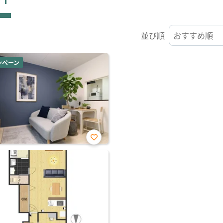
並び順
ンペーン
お気
に入
り登
録