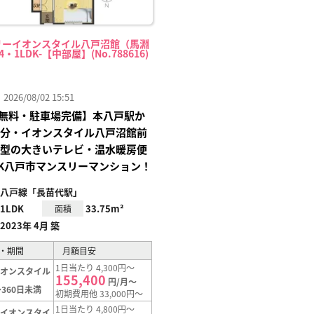
リーイオンスタイル八戸沼館（馬淵
4・1LDK-【中部屋】(No.788616)
26/08/02 15:51
無料・駐車場完備】本八戸駅か
2分・イオンスタイル八戸沼館前
0型の大きいテレビ・温水暖房便
DK八戸市マンスリーマンション！
八戸線「長苗代駅」
1LDK
33.75m²
面積
2023年 4月 築
・期間
月額目安
1日当たり 4,300円～
イオンスタイル
155,400
】
円/月～
360日未満
初期費用他 33,000円～
1日当たり 4,800円～
【イオンスタイ