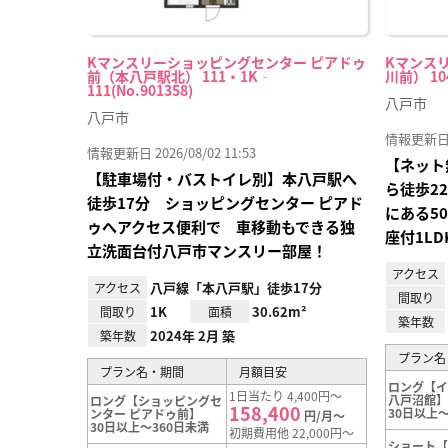
Kマンスリーショッピングセンター ピアドゥ
Kマンス
前（本八戸駅北） 111・1K‐
川前） 10
111(No.901358)
八戸市
八戸市
情報更新日 20
情報更新日 2026/08/02 11:53
【ネット
【駐車場付・バストイレ別】本八戸駅へ
ら徒歩2
徒歩17分 ショッピングセンター ピアド
にある5
ゥへアクセス便利で 車移動もできる独
座付1L
立洗面台付八戸市マンスリー部屋！
アクセス
八戸線「本八戸駅」徒歩17分
アクセス
間取り
1K
30.62m²
間取り
面積
築年数
2024年 2月 築
築年数
プラン名
プラン名・期間
月額目安
ロング【
1日当たり 4,400円～
八戸沼館
ロング【ショッピングセ
158,400
30日以上～
ンター ピアドゥ前】
円/月～
30日以上～360日未満
初期費用他 22,000円～
ショート