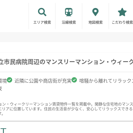
エリア検索
沿線検索
地図検索
こだわり検索
市立市民病院周辺のマンスリーマンション・ウィー
環境
近隣に公園や商店街が充実
喧騒から離れてリラック
夜
ョン・ウィークリーマンション賃貸物件一覧を掲載中。閑静な住宅地のマン
エリアに位置しています。住民の生活音が少なく、安心してリラックスできる
す。
ST