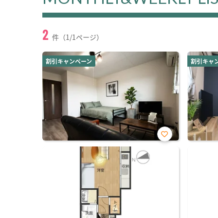
2
件（1/1ページ）
割引キャンペーン
割引キャ
お気
に入
り登
録