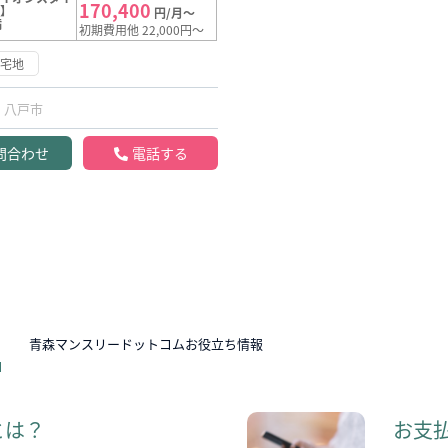
170,400
館】
円/月～
満
初期費用他 22,000円～
住宅地
八戸市
問合わせ
電話する
N
青森マンスリードットコムお役立ち情報
とは？
お支