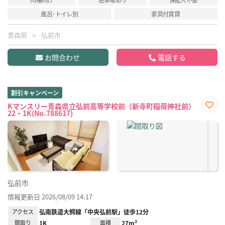
風呂･トイレ別
家具付賃貸
青森県
弘前市
お問合わせ
電話する
割引キャンペーン
Kマンスリー青森県立弘前高等学校前（新寺町稲荷神社前）
22・1K(No.788617)
お気
に入
り登
録
弘前市
情報更新日 2026/08/09 14:17
アクセス
弘南鉄道大鰐線「中央弘前駅」徒歩12分
間取り
1K
面積
27m²