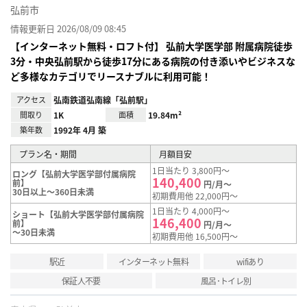
弘前市
情報更新日 2026/08/09 08:45
【インターネット無料・ロフト付】 弘前大学医学部 附属病院徒歩
3分・中央弘前駅から徒歩17分にある病院の付き添いやビジネスな
ど多様なカテゴリでリースナブルに利用可能！
アクセス
弘南鉄道弘南線「弘前駅」
間取り
1K
面積
19.84m²
築年数
1992年 4月 築
プラン名・期間
月額目安
1日当たり 3,800円～
ロング【弘前大学医学部付属病院
140,400
前】
円/月～
30日以上～360日未満
初期費用他 22,000円～
1日当たり 4,000円～
ショート【弘前大学医学部付属病院
146,400
前】
円/月～
～30日未満
初期費用他 16,500円～
駅近
インターネット無料
wifiあり
保証人不要
風呂･トイレ別