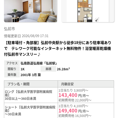
り登
録
弘前市
情報更新日 2026/08/09 17:31
【駐車場付・角部屋】弘前中央駅から徒歩18分にあり駐車場あり
で テレワーク可能なインターネット無料物件！浴室暖房乾燥機
付弘前市マンスリー♪
アクセス
弘南鉄道弘南線「弘前駅」
間取り
1K
面積
26.28m²
築年数
2001年 3月 築
プラン名・期間
月額目安
1日当たり 3,900円～
ロング【弘前大学医学部附属病院
143,400
南】
円/月～
30日以上～360日未満
初期費用他 22,000円～
1日当たり 4,100円～
ショート【弘前大学医学部附属病院
149,400
南】
円/月～
～30日未満
初期費用他 16,500円～