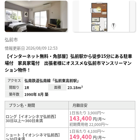
に入
り登
録
弘前市
情報更新日 2026/08/09 12:53
【インターネット無料・角部屋】弘前駅から徒歩15分にある駐車
場付 家具家電付 出張者様にオススメな弘前市マンスリーマン
ション物件！
アクセス
弘南鉄道弘南線「弘前東高前駅」
間取り
1R
面積
23.18m²
築年数
1990年 8月 築
プラン名・期間
月額目安
1日当たり 3,900円～
ロング【イオンシネマ弘前西】
143,400
円/月～
30日以上～360日未満
初期費用他 22,000円～
1日当たり 4,100円～
ショート【イオンシネマ弘前西】
149,400
円/月～
～30日未満