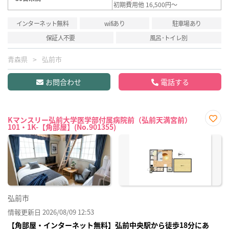
初期費用他 16,500円～
インターネット無料
wifiあり
駐車場あり
保証人不要
風呂･トイレ別
青森県
弘前市
お問合わせ
電話する
Kマンスリー弘前大学医学部付属病院前（弘前天満宮前）
101・1K-【角部屋】(No.901355)
お気
に入
り登
録
弘前市
情報更新日 2026/08/09 12:53
【角部屋・インターネット無料】弘前中央駅から徒歩18分にあ