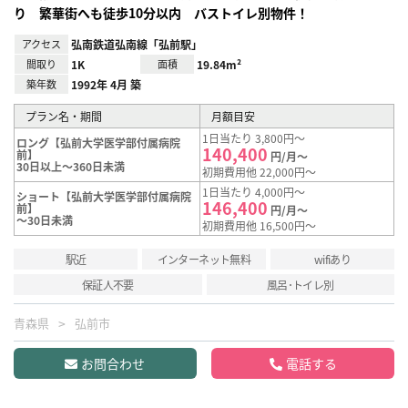
り 繁華街へも徒歩10分以内 バストイレ別物件！
アクセス
弘南鉄道弘南線「弘前駅」
間取り
1K
面積
19.84m²
築年数
1992年 4月 築
プラン名・期間
月額目安
1日当たり 3,800円～
ロング【弘前大学医学部付属病院
140,400
前】
円/月～
30日以上～360日未満
初期費用他 22,000円～
1日当たり 4,000円～
ショート【弘前大学医学部付属病院
146,400
前】
円/月～
～30日未満
初期費用他 16,500円～
駅近
インターネット無料
wifiあり
保証人不要
風呂･トイレ別
青森県
弘前市
お問合わせ
電話する