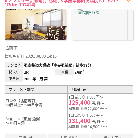
Kマンスリー弘前城前（弘前大学医学部附属病院西） A21・
1R(No.792414)
お気
に入
り登
録
弘前市
情報更新日 2026/08/09 14:18
アクセス
弘南鉄道大鰐線「中央弘前駅」徒歩17分
間取り
1R
面積
24m²
築年数
2005年 3月 築
プラン名・期間
月額目安
1日当たり 3,300円～
ロング【弘前城前】
125,400
円/月～
30日以上～360日未満
初期費用他 22,000円～
1日当たり 3,500円～
ショート【弘前城前】
131,400
円/月～
～30日未満
初期費用他 16,500円～
同棲向け
駐車場あり
保証人不要