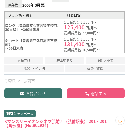
築年数
2008年 3月 築
プラン名・期間
月額目安
1日当たり 3,300円～
ロング【青森県立弘前高等学校前】
125,400
円/月～
30日以上～360日未満
初期費用他 22,000円～
1日当たり 3,500円～
ショート【青森県立弘前高等学校
131,400
前】
円/月～
～30日未満
初期費用他 16,500円～
同棲向け
駐車場あり
保証人不要
風呂･トイレ別
家具付賃貸
青森県
弘前市
お問合わせ
電話する
割引キャンペーン
Kマンスリーイオンシネマ弘前西（弘前駅東） 201・201-
【角部屋】(No.902924)
お気