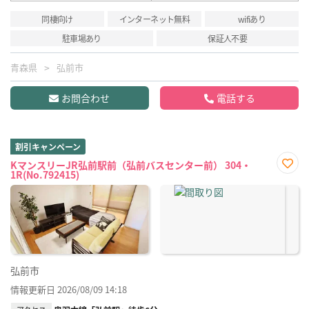
同棲向け
インターネット無料
wifiあり
駐車場あり
保証人不要
青森県
弘前市
お問合わせ
電話する
割引キャンペーン
KマンスリーJR弘前駅前（弘前バスセンター前） 304・
1R(No.792415)
お気
に入
り登
録
弘前市
情報更新日 2026/08/09 14:18