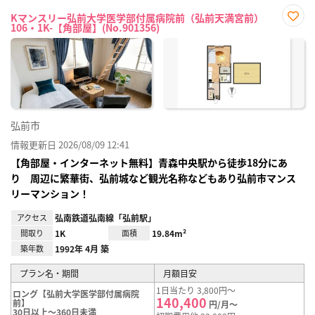
Kマンスリー弘前大学医学部付属病院前（弘前天満宮前）
106・1K-【角部屋】(No.901356)
お気
に入
り登
録
弘前市
情報更新日 2026/08/09 12:41
【角部屋・インターネット無料】青森中央駅から徒歩18分にあ
り 周辺に繁華街、弘前城など観光名称などもあり弘前市マンス
リーマンション！
アクセス
弘南鉄道弘南線「弘前駅」
間取り
1K
面積
19.84m²
築年数
1992年 4月 築
プラン名・期間
月額目安
1日当たり 3,800円～
ロング【弘前大学医学部付属病院
140,400
前】
円/月～
30日以上～360日未満