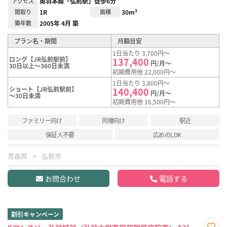
アクセス
奥羽本線「弘前駅」徒歩6分
間取り
1R
面積
30m²
築年数
2005年 4月 築
プラン名・期間
月額目安
1日当たり 3,700円～
ロング【JR弘前駅前】
137,400
円/月～
30日以上～360日未満
初期費用他 22,000円～
1日当たり 3,800円～
ショート【JR弘前駅前】
140,400
円/月～
～30日未満
初期費用他 16,500円～
ファミリー向け
同棲向け
駅近
保証人不要
広めのLDK
青森県
弘前市
お問合わせ
電話する
割引キャンペーン