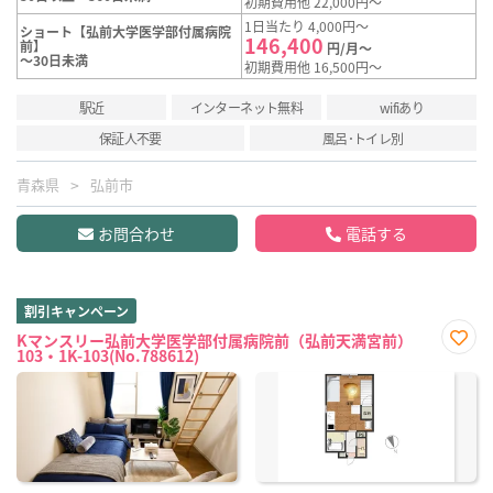
初期費用他 22,000円～
1日当たり 4,000円～
ショート【弘前大学医学部付属病院
146,400
前】
円/月～
～30日未満
初期費用他 16,500円～
駅近
インターネット無料
wifiあり
保証人不要
風呂･トイレ別
青森県
弘前市
お問合わせ
電話する
割引キャンペーン
Kマンスリー弘前大学医学部付属病院前（弘前天満宮前）
103・1K-103(No.788612)
お気
に入
り登
録