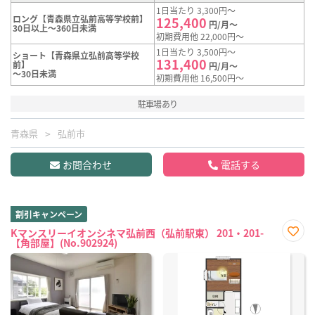
1日当たり 3,300円～
ロング【青森県立弘前高等学校前】
125,400
円/月～
30日以上～360日未満
初期費用他 22,000円～
1日当たり 3,500円～
ショート【青森県立弘前高等学校
131,400
前】
円/月～
～30日未満
初期費用他 16,500円～
駐車場あり
青森県
弘前市
お問合わせ
電話する
割引キャンペーン
Kマンスリーイオンシネマ弘前西（弘前駅東） 201・201-
【角部屋】(No.902924)
お気
に入
り登
録