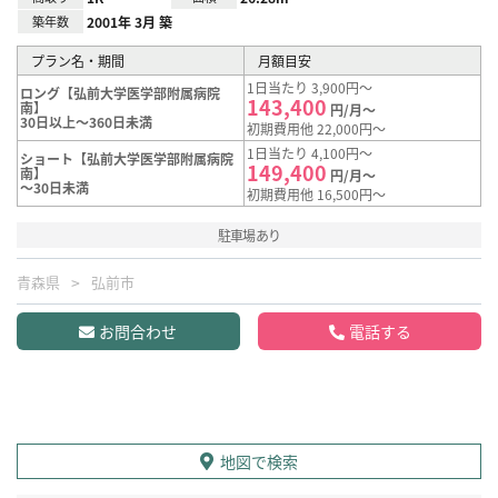
築年数
2001年 3月 築
プラン名・期間
月額目安
1日当たり 3,900円～
ロング【弘前大学医学部附属病院
143,400
南】
円/月～
30日以上～360日未満
初期費用他 22,000円～
1日当たり 4,100円～
ショート【弘前大学医学部附属病院
149,400
南】
円/月～
～30日未満
初期費用他 16,500円～
駐車場あり
青森県
弘前市
お問合わせ
電話する
地図で検索