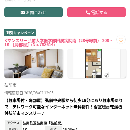
お問合わせ
電話する
割引キャンペーン
Kマンスリー弘前大学医学部附属病院南（28号線前） 208・
1K-【角部屋】(No.788614)
お気
に入
り登
録
弘前市
情報更新日 2026/08/02 12:05
【駐車場付・角部屋】弘前中央駅から徒歩18分にあり駐車場あり
で テレワーク可能なインターネット無料物件！浴室暖房乾燥機
付弘前市マンスリー♪
アクセス
弘南鉄道弘南線「弘前駅」
間取り
1K
面積
26.28m²