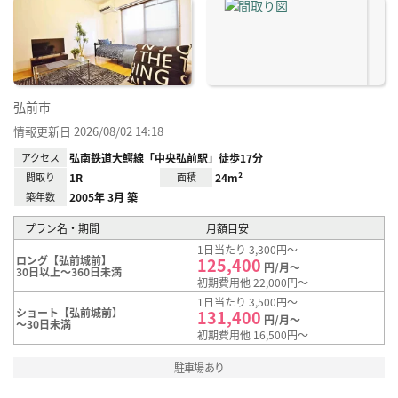
に入
り登
録
弘前市
情報更新日 2026/08/02 14:18
アクセス
弘南鉄道大鰐線「中央弘前駅」徒歩17分
間取り
1R
面積
24m²
築年数
2005年 3月 築
プラン名・期間
月額目安
1日当たり 3,300円～
ロング【弘前城前】
125,400
円/月～
30日以上～360日未満
初期費用他 22,000円～
1日当たり 3,500円～
ショート【弘前城前】
131,400
円/月～
～30日未満
初期費用他 16,500円～
駐車場あり