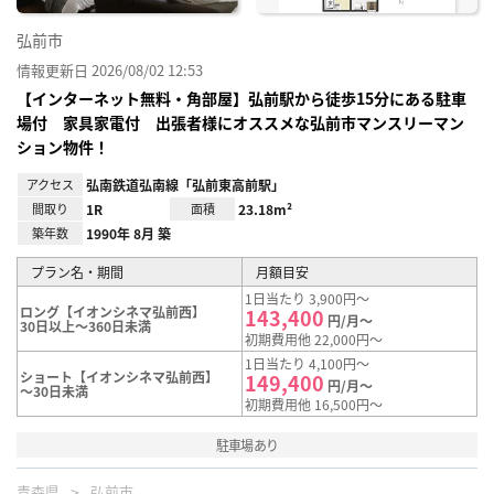
弘前市
情報更新日 2026/08/02 12:53
【インターネット無料・角部屋】弘前駅から徒歩15分にある駐車
場付 家具家電付 出張者様にオススメな弘前市マンスリーマン
ション物件！
アクセス
弘南鉄道弘南線「弘前東高前駅」
間取り
1R
面積
23.18m²
築年数
1990年 8月 築
プラン名・期間
月額目安
1日当たり 3,900円～
ロング【イオンシネマ弘前西】
143,400
円/月～
30日以上～360日未満
初期費用他 22,000円～
1日当たり 4,100円～
ショート【イオンシネマ弘前西】
149,400
円/月～
～30日未満
初期費用他 16,500円～
駐車場あり
青森県
弘前市