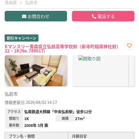
青森県
弘前市
お問合わせ
電話する
割引キャンペーン
Kマンスリー青森県立弘前高等学校前（新寺町稲荷神社前）
22・1K(No.788617)
お気
に入
り登
録
弘前市
情報更新日 2026/08/02 14:17
アクセス
弘南鉄道大鰐線「中央弘前駅」徒歩12分
間取り
1K
面積
27m²
築年数
2008年 3月 築
プラン名・期間
月額目安