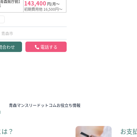
【青森県庁前】
143,400
円/月～
満
初期費用他 16,500円～
け
青森市
問合わせ
電話する
N
青森マンスリードットコムお役立ち情報
とは？
お支