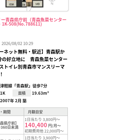
リー青森県庁前（青森魚菜センター
1K-508(No.788611)
26/08/02 10:29
ーネット無料・駅近】青森駅か
分の好立地に 青森魚菜センター
ストイレ別青森市マンスリーマ
！
津軽線「青森駅」徒歩7分
1K
19.63m²
面積
2007年 2月 築
・期間
月額目安
1日当たり 3,800円～
青森県庁前】
140,400
円/月～
360日未満
初期費用他 22,000円～
1日当たり 3,900円～