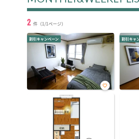
2
件（1/1ページ）
割引キャンペーン
割引キャ
お気
に入
り登
録