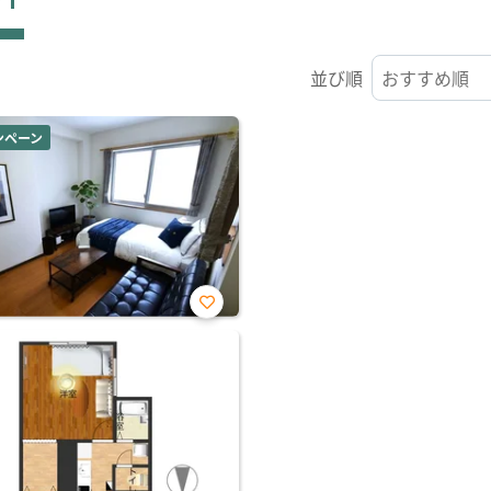
並び順
ンペーン
お気
に入
り登
録