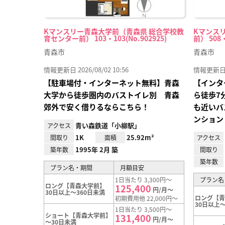
Kマンスリー青森大学前（青森県 総合学校教
Kマンス
育センター前） 103・103(No.902925)
前） 508・
青森市
青森市
情報更新日 2026/08/02 10:56
情報更新日 20
【駐車場付・インターネット無料】青森
【インタ
大学から徒歩圏内のバストイレ別 青森
ら徒歩7
郊外で安く借りるならこちら！
も近いバ
ンション
青い森鉄道「小柳駅」
アクセス
1K
25.92m²
間取り
面積
アクセス
1995年 2月 築
築年数
間取り
築年数
プラン名・期間
月額目安
1日当たり 3,300円～
プラン名
ロング【青森大学前】
125,400
円/月～
30日以上～360日未満
ロング【
初期費用他 22,000円～
30日以上～
1日当たり 3,500円～
ショート【青森大学前】
131,400
円/月～
～30日未満