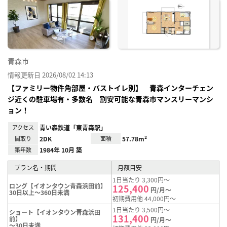
に入
り登
録
青森市
情報更新日 2026/08/02 14:13
【ファミリー物件角部屋・バストイレ別】 青森インターチェン
ジ近くの駐車場有・多数名 割安可能な青森市マンスリーマンシ
ョン！
アクセス
青い森鉄道「東青森駅」
間取り
2DK
面積
57.78m²
築年数
1984年 10月 築
プラン名・期間
月額目安
1日当たり 3,300円～
ロング【イオンタウン青森浜田前】
125,400
円/月～
30日以上～360日未満
初期費用他 44,000円～
1日当たり 3,500円～
ショート【イオンタウン青森浜田
131,400
前】
円/月～
～30日未満