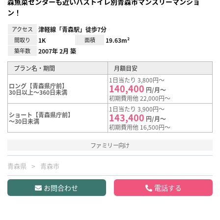
森魚菜センターも近いバストイレ別青森市マンスリーマンショ
ン！
アクセス
津軽線「青森駅」徒歩7分
間取り
1K
面積
19.63m²
築年数
2007年 2月 築
プラン名・期間
月額目安
1日当たり 3,800円～
ロング【青森県庁前】
140,400
円/月～
30日以上～360日未満
初期費用他 22,000円～
1日当たり 3,900円～
ショート【青森県庁前】
143,400
円/月～
～30日未満
初期費用他 16,500円～
ファミリー向け
青森県
青森市
お問合わせ
電話する