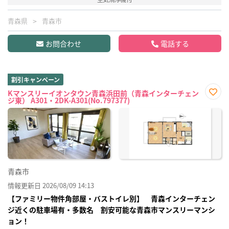
青森県
青森市
お問合わせ
電話する
割引キャンペーン
Kマンスリーイオンタウン青森浜田前（青森インターチェン
ジ東） A301・2DK-A301(No.797377)
お気
に入
り登
録
青森市
情報更新日 2026/08/09 14:13
【ファミリー物件角部屋・バストイレ別】 青森インターチェン
ジ近くの駐車場有・多数名 割安可能な青森市マンスリーマンシ
ョン！