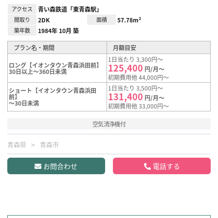
アクセス
青い森鉄道「東青森駅」
間取り
2DK
面積
57.78m²
築年数
1984年 10月 築
プラン名・期間
月額目安
1日当たり 3,300円～
ロング【イオンタウン青森浜田前】
125,400
円/月～
30日以上～360日未満
初期費用他 44,000円～
1日当たり 3,500円～
ショート【イオンタウン青森浜田
131,400
前】
円/月～
～30日未満
初期費用他 33,000円～
空気清浄機付
青森県
青森市
お問合わせ
電話する