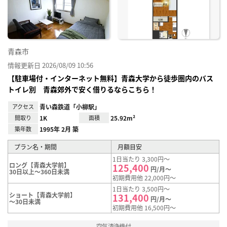
録
青森市
情報更新日 2026/08/09 10:56
【駐車場付・インターネット無料】青森大学から徒歩圏内のバス
トイレ別 青森郊外で安く借りるならこちら！
アクセス
青い森鉄道「小柳駅」
間取り
1K
面積
25.92m²
築年数
1995年 2月 築
プラン名・期間
月額目安
1日当たり 3,300円～
ロング【青森大学前】
125,400
円/月～
30日以上～360日未満
初期費用他 22,000円～
1日当たり 3,500円～
ショート【青森大学前】
131,400
円/月～
～30日未満
初期費用他 16,500円～
空気清浄機付