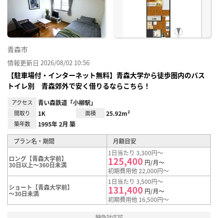
録
青森市
情報更新日 2026/08/02 10:56
【駐車場付・インターネット無料】青森大学から徒歩圏内のバス
トイレ別 青森郊外で安く借りるならこちら！
アクセス
青い森鉄道「小柳駅」
間取り
1K
面積
25.92m²
築年数
1995年 2月 築
プラン名・期間
月額目安
1日当たり 3,300円～
ロング【青森大学前】
125,400
円/月～
30日以上～360日未満
初期費用他 22,000円～
1日当たり 3,500円～
ショート【青森大学前】
131,400
円/月～
～30日未満
初期費用他 16,500円～
特急対応可