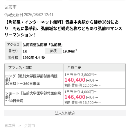
弘前市
情報更新日 2026/08/02 12:41
【角部屋・インターネット無料】青森中央駅から徒歩18分にあ
り 周辺に繁華街、弘前城など観光名称などもあり弘前市マンス
リーマンション！
アクセス
弘南鉄道弘南線「弘前駅」
間取り
1K
面積
19.84m²
築年数
1992年 4月 築
プラン名・期間
月額目安
1日当たり 3,800円～
ロング【弘前大学医学部付属病院
140,400
前】
円/月～
30日以上～360日未満
初期費用他 22,000円～
1日当たり 4,000円～
ショート【弘前大学医学部付属病院
146,400
前】
円/月～
～30日未満
初期費用他 16,500円～
法人契約歓迎
青森県
弘前市