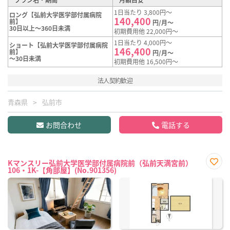
1日当たり 3,800円～
ロング【弘前大学医学部付属病院
140,400
前】
円/月～
30日以上～360日未満
初期費用他 22,000円～
1日当たり 4,000円～
ショート【弘前大学医学部付属病院
146,400
前】
円/月～
～30日未満
初期費用他 16,500円～
法人契約歓迎
青森県
弘前市
お問合わせ
電話する
Kマンスリー弘前大学医学部付属病院前（弘前天満宮前）
106・1K-【角部屋】(No.901356)
お気
に入
り登
録