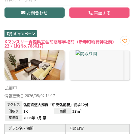
お問合わせ
電話する
割引キャンペーン
Kマンスリー青森県立弘前高等学校前（新寺町稲荷神社前）
22・1K(No.788617)
お気
に入
り登
録
弘前市
情報更新日 2026/08/02 14:17
アクセス
弘南鉄道大鰐線「中央弘前駅」徒歩12分
間取り
1K
面積
27m²
築年数
2008年 3月 築
プラン名・期間
月額目安