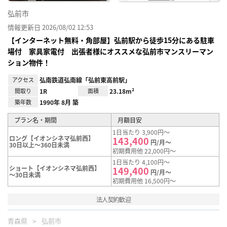
弘前市
情報更新日 2026/08/02 12:53
【インターネット無料・角部屋】弘前駅から徒歩15分にある駐車
場付 家具家電付 出張者様にオススメな弘前市マンスリーマン
ション物件！
アクセス
弘南鉄道弘南線「弘前東高前駅」
間取り
1R
面積
23.18m²
築年数
1990年 8月 築
プラン名・期間
月額目安
1日当たり 3,900円～
ロング【イオンシネマ弘前西】
143,400
円/月～
30日以上～360日未満
初期費用他 22,000円～
1日当たり 4,100円～
ショート【イオンシネマ弘前西】
149,400
円/月～
～30日未満
初期費用他 16,500円～
法人契約歓迎
青森県
弘前市