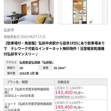
に入
り登
録
弘前市
情報更新日 2026/08/07 17:31
【駐車場付・角部屋】弘前中央駅から徒歩18分にあり駐車場あり
で テレワーク可能なインターネット無料物件！浴室暖房乾燥機
付弘前市マンスリー♪
アクセス
弘南鉄道弘南線「弘前駅」
間取り
1K
面積
26.28m²
築年数
2001年 3月 築
プラン名・期間
月額目安
1日当たり 3,900円～
ロング【弘前大学医学部附属病院
143,400
南】
円/月～
30日以上～360日未満
初期費用他 22,000円～
1日当たり 4,100円～
ショート【弘前大学医学部附属病院
149,400
南】
円/月～
～30日未満