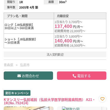
間取り
1R
面積
30m²
築年数
2005年 4月 築
プラン名・期間
月額目安
1日当たり 3,700円～
ロング【JR弘前駅前】
137,400
円/月～
30日以上～360日未満
初期費用他 22,000円～
1日当たり 3,800円～
ショート【JR弘前駅前】
140,400
円/月～
～30日未満
初期費用他 16,500円～
法人契約歓迎
青森県
弘前市
お問合わせ
電話する
割引キャンペーン
Kマンスリー弘前城前（弘前大学医学部附属病院西） A21・
1R(No.792414)
お気
に入