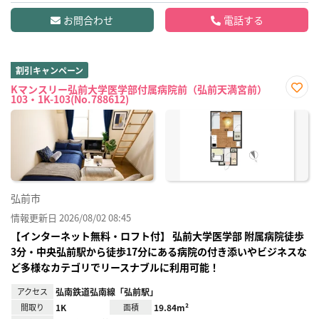
お問合わせ
電話する
割引キャンペーン
Kマンスリー弘前大学医学部付属病院前（弘前天満宮前）
103・1K-103(No.788612)
お気
に入
り登
録
弘前市
情報更新日 2026/08/02 08:45
【インターネット無料・ロフト付】 弘前大学医学部 附属病院徒歩
3分・中央弘前駅から徒歩17分にある病院の付き添いやビジネスな
ど多様なカテゴリでリースナブルに利用可能！
アクセス
弘南鉄道弘南線「弘前駅」
間取り
1K
面積
19.84m²