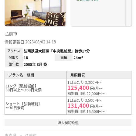
り登
録
弘前市
情報更新日 2026/08/02 14:18
アクセス
弘南鉄道大鰐線「中央弘前駅」徒歩17分
間取り
1R
面積
24m²
築年数
2005年 3月 築
プラン名・期間
月額目安
1日当たり 3,300円～
ロング【弘前城前】
125,400
円/月～
30日以上～360日未満
初期費用他 22,000円～
1日当たり 3,500円～
ショート【弘前城前】
131,400
円/月～
～30日未満
初期費用他 16,500円～
法人契約歓迎
青森県
弘前市