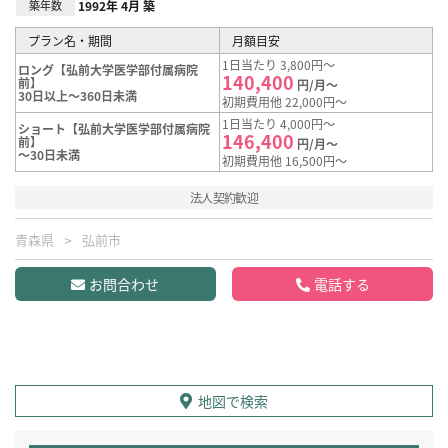
築年数
1992年 4月 築
プラン名・期間
月額目安
1日当たり 3,800円～
ロング【弘前大学医学部付属病院
140,400
前】
円/月～
30日以上～360日未満
初期費用他 22,000円～
1日当たり 4,000円～
ショート【弘前大学医学部付属病院
146,400
前】
円/月～
～30日未満
初期費用他 16,500円～
法人契約歓迎
青森県
弘前市
お問合わせ
電話する
地図で検索