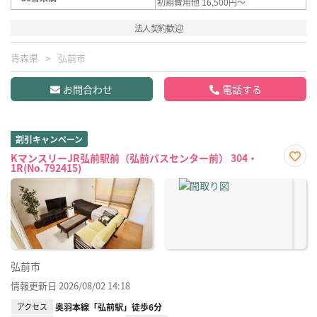
初期費用他 16,500円～
法人契約歓迎
青森県
弘前市
お問合わせ
電話する
割引キャンペーン
KマンスリーJR弘前駅前（弘前バスセンター前） 304・
1R(No.792415)
お気
に入
り登
録
弘前市
情報更新日 2026/08/02 14:18
アクセス
奥羽本線「弘前駅」徒歩6分