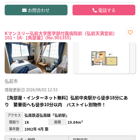
お問合わせ
電話する
Kマンスリー弘前大学医学部付属病院前（弘前天満宮前）
101・1K-【角部屋】(No.901355)
お気
に入
り登
録
弘前市
情報更新日 2026/08/02 12:53
【角部屋・インターネット無料】弘前中央駅から徒歩18分にあ
り 繁華街へも徒歩10分以内 バストイレ別物件！
アクセス
弘南鉄道弘南線「弘前駅」
間取り
1K
面積
19.84m²
築年数
1992年 4月 築
プラン名・期間
月額目安