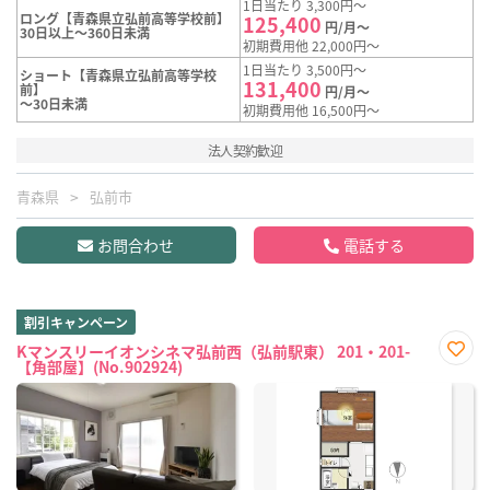
1日当たり 3,300円～
ロング【青森県立弘前高等学校前】
125,400
円/月～
30日以上～360日未満
初期費用他 22,000円～
1日当たり 3,500円～
ショート【青森県立弘前高等学校
131,400
前】
円/月～
～30日未満
初期費用他 16,500円～
法人契約歓迎
青森県
弘前市
お問合わせ
電話する
割引キャンペーン
Kマンスリーイオンシネマ弘前西（弘前駅東） 201・201-
【角部屋】(No.902924)
お気
に入
り登
録