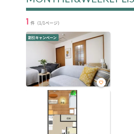
1
件（1/1ページ）
割引キャンペーン
お気
に入
り登
録