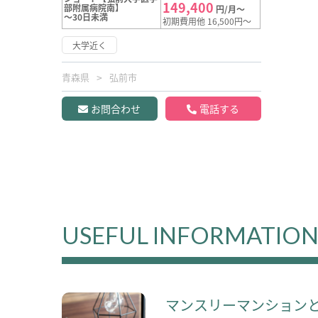
149,400
部附属病院南】
円/月～
～30日未満
初期費用他 16,500円～
大学近く
青森県
弘前市
お問合わせ
電話する
USEFUL INFORMATIO
マンスリーマンション