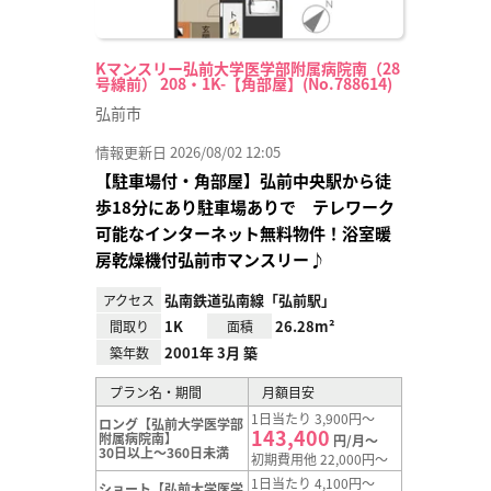
Kマンスリー弘前大学医学部附属病院南（28
号線前） 208・1K-【角部屋】(No.788614)
弘前市
情報更新日 2026/08/02 12:05
【駐車場付・角部屋】弘前中央駅から徒
歩18分にあり駐車場ありで テレワーク
可能なインターネット無料物件！浴室暖
房乾燥機付弘前市マンスリー♪
弘南鉄道弘南線「弘前駅」
アクセス
1K
26.28m²
間取り
面積
2001年 3月 築
築年数
プラン名・期間
月額目安
1日当たり 3,900円～
ロング【弘前大学医学部
143,400
附属病院南】
円/月～
30日以上～360日未満
初期費用他 22,000円～
1日当たり 4,100円～
ショート【弘前大学医学