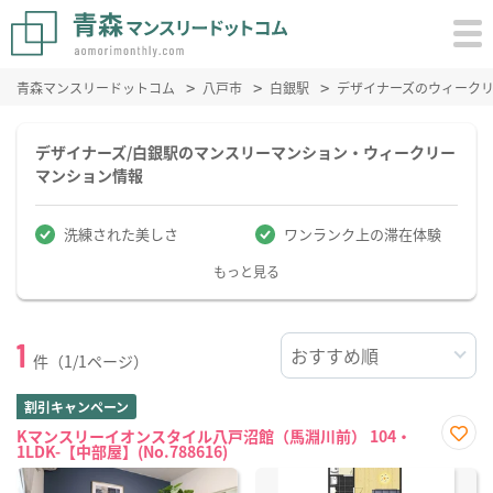
青森マンスリードットコム
八戸市
白銀駅
デザイナーズのウィーク
デザイナーズ/白銀駅のマンスリーマンション・ウィークリー
マンション情報
洗練された美しさ
ワンランク上の滞在体験
もっと見る
1
件（1/1ページ）
割引キャンペーン
Kマンスリーイオンスタイル八戸沼館（馬淵川前） 104・
1LDK-【中部屋】(No.788616)
お気
に入
り登