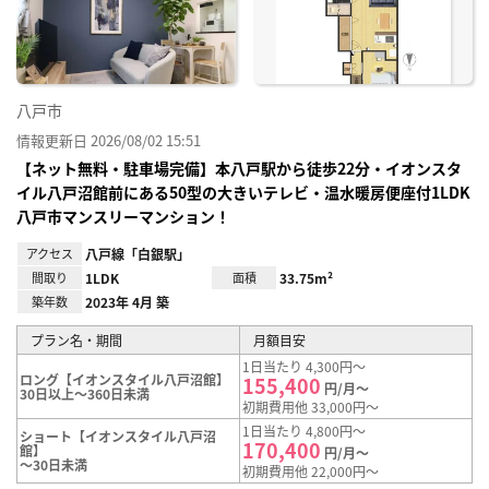
録
八戸市
情報更新日 2026/08/02 15:51
【ネット無料・駐車場完備】本八戸駅から徒歩22分・イオンスタ
イル八戸沼館前にある50型の大きいテレビ・温水暖房便座付1LDK
八戸市マンスリーマンション！
アクセス
八戸線「白銀駅」
間取り
1LDK
面積
33.75m²
築年数
2023年 4月 築
プラン名・期間
月額目安
1日当たり 4,300円～
ロング【イオンスタイル八戸沼館】
155,400
円/月～
30日以上～360日未満
初期費用他 33,000円～
1日当たり 4,800円～
ショート【イオンスタイル八戸沼
170,400
館】
円/月～
～30日未満
初期費用他 22,000円～