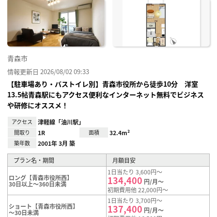
に入
り登
録
青森市
情報更新日 2026/08/02 09:33
【駐車場あり・バストイレ別】青森市役所から徒歩10分 洋室
13.5帖青森駅にもアクセス便利なインターネット無料でビジネス
や研修にオススメ！
アクセス
津軽線「油川駅」
間取り
1R
面積
32.4m²
築年数
2001年 3月 築
プラン名・期間
月額目安
1日当たり 3,600円～
ロング【青森市役所西】
134,400
円/月～
30日以上～360日未満
初期費用他 22,000円～
1日当たり 3,700円～
ショート【青森市役所西】
137,400
円/月～
～30日未満