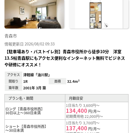
に入
り登
録
青森市
情報更新日 2026/08/02 09:33
【駐車場あり・バストイレ別】青森市役所から徒歩10分 洋室
13.5帖青森駅にもアクセス便利なインターネット無料でビジネス
や研修にオススメ！
アクセス
津軽線「油川駅」
間取り
1R
面積
32.4m²
築年数
2001年 3月 築
プラン名・期間
月額目安
1日当たり 3,600円～
ロング【青森市役所西】
134,400
円/月～
30日以上～360日未満
初期費用他 22,000円～
1日当たり 3,700円～
ショート【青森市役所西】
137,400
円/月～
～30日未満