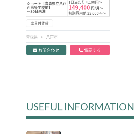
1日当たり 4,100円～
ショート【青森県立八戸
149,400
西高等学校前】
円/月～
～30日未満
初期費用他 22,000円～
家具付賃貸
青森県
八戸市
お問合わせ
電話する
USEFUL INFORMATIO