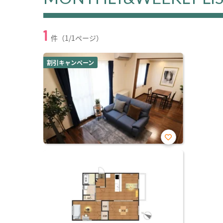
1
件（1/1ページ）
割引キャンペーン
お気
に入
り登
録