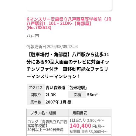
Kマンスリー青森県立八戸西高等学校前（JR
八戸駅前） 101・2LDK-【角部屋】
(No.788613)
八戸市
情報更新日 2026/08/09 12:53
【駐車場付・角部屋】八戸駅から徒歩11
分にある50型大画面のテレビに対面キッ
チンソファ付き 車移動可能なファミリ
ーマンスリーマンション！
青い森鉄道「苫米地駅」
アクセス
2LDK
56m²
間取り
面積
2007年 1月 築
築年数
プラン名・期間
月額目安
1日当たり 3,800円～
ロング【青森県立八戸西
140,400
高等学校前】
円/月～
30日以上～360日未満
初期費用他 33,000円～