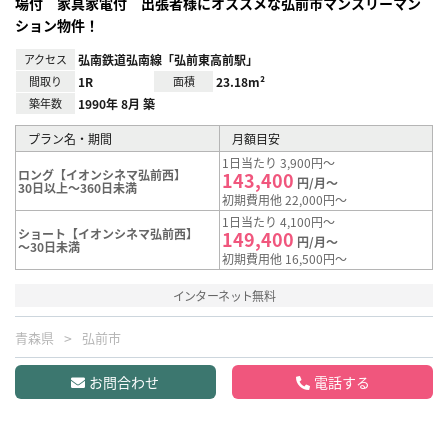
場付 家具家電付 出張者様にオススメな弘前市マンスリーマン
ション物件！
アクセス
弘南鉄道弘南線「弘前東高前駅」
間取り
1R
面積
23.18m²
築年数
1990年 8月 築
プラン名・期間
月額目安
1日当たり 3,900円～
ロング【イオンシネマ弘前西】
143,400
円/月～
30日以上～360日未満
初期費用他 22,000円～
1日当たり 4,100円～
ショート【イオンシネマ弘前西】
149,400
円/月～
～30日未満
初期費用他 16,500円～
インターネット無料
青森県
弘前市
お問合わせ
電話する