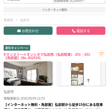
初期費用他 16,500円～
インターネット無料
青森県
弘前市
お問合わせ
電話する
割引キャンペーン
Kマンスリーイオンシネマ弘前西（弘前駅東） 201・201-
【角部屋】(No.902924)
お気
に入
り登
録
弘前市
情報更新日 2026/08/09 12:53
【インターネット無料・角部屋】弘前駅から徒歩15分にある駐車