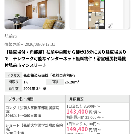
に入
り登
録
弘前市
情報更新日 2026/08/09 17:31
【駐車場付・角部屋】弘前中央駅から徒歩18分にあり駐車場あり
で テレワーク可能なインターネット無料物件！浴室暖房乾燥機
付弘前市マンスリー♪
アクセス
弘南鉄道弘南線「弘前東高前駅」
間取り
1K
面積
26.28m²
築年数
2001年 3月 築
プラン名・期間
月額目安
1日当たり 3,900円～
ロング【弘前大学医学部附属病院
143,400
南】
円/月～
30日以上～360日未満
初期費用他 22,000円～
1日当たり 4,100円～
ショート【弘前大学医学部附属病院
149,400
南】
円/月～
～30日未満