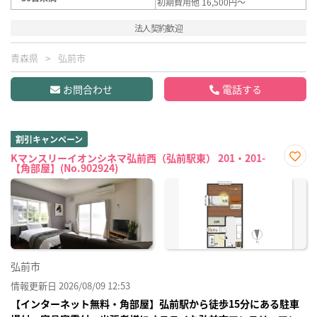
初期費用他 16,500円～
法人契約歓迎
青森県
弘前市
お問合わせ
電話する
割引キャンペーン
Kマンスリーイオンシネマ弘前西（弘前駅東） 201・201-
【角部屋】(No.902924)
お気
に入
り登
録
弘前市
情報更新日 2026/08/09 12:53
【インターネット無料・角部屋】弘前駅から徒歩15分にある駐車