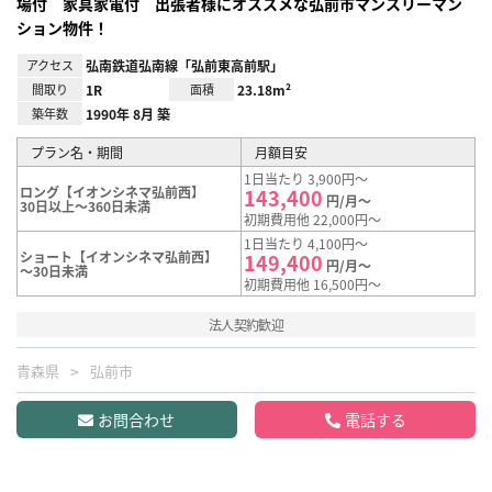
場付 家具家電付 出張者様にオススメな弘前市マンスリーマン
ション物件！
アクセス
弘南鉄道弘南線「弘前東高前駅」
間取り
1R
面積
23.18m²
築年数
1990年 8月 築
プラン名・期間
月額目安
1日当たり 3,900円～
ロング【イオンシネマ弘前西】
143,400
円/月～
30日以上～360日未満
初期費用他 22,000円～
1日当たり 4,100円～
ショート【イオンシネマ弘前西】
149,400
円/月～
～30日未満
初期費用他 16,500円～
法人契約歓迎
青森県
弘前市
お問合わせ
電話する