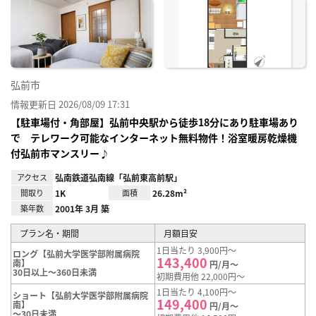
に入
り登
録
弘前市
情報更新日 2026/08/09 17:31
【駐車場付・角部屋】弘前中央駅から徒歩18分にあり駐車場あり
で テレワーク可能なインターネット無料物件！浴室暖房乾燥機
付弘前市マンスリー♪
アクセス
弘南鉄道弘南線「弘前東高前駅」
間取り
1K
面積
26.28m²
築年数
2001年 3月 築
プラン名・期間
月額目安
1日当たり 3,900円～
ロング【弘前大学医学部附属病院
143,400
南】
円/月～
30日以上～360日未満
初期費用他 22,000円～
1日当たり 4,100円～
ショート【弘前大学医学部附属病院
149,400
南】
円/月～
～30日未満