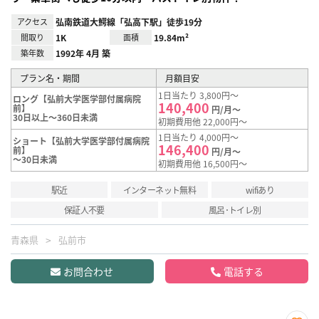
アクセス
弘南鉄道大鰐線「弘高下駅」徒歩19分
間取り
1K
面積
19.84m²
築年数
1992年 4月 築
プラン名・期間
月額目安
1日当たり 3,800円～
ロング【弘前大学医学部付属病院
140,400
前】
円/月～
30日以上～360日未満
初期費用他 22,000円～
1日当たり 4,000円～
ショート【弘前大学医学部付属病院
146,400
前】
円/月～
～30日未満
初期費用他 16,500円～
駅近
インターネット無料
wifiあり
保証人不要
風呂･トイレ別
青森県
弘前市
お問合わせ
電話する