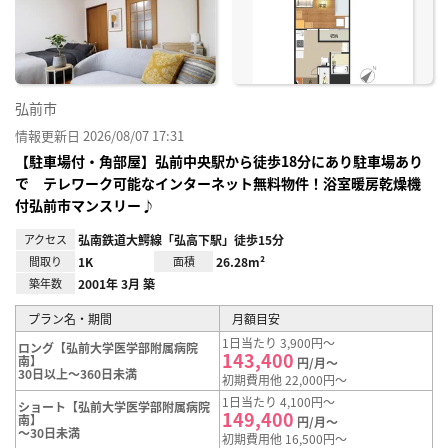
り登
録
弘前市
情報更新日 2026/08/07 17:31
【駐車場付・角部屋】弘前中央駅から徒歩18分にあり駐車場あり
で テレワーク可能なインターネット無料物件！浴室暖房乾燥機
付弘前市マンスリー♪
アクセス
弘南鉄道大鰐線「弘高下駅」徒歩15分
間取り
1K
面積
26.28m²
築年数
2001年 3月 築
プラン名・期間
月額目安
1日当たり 3,900円～
ロング【弘前大学医学部附属病院
143,400
南】
円/月～
30日以上～360日未満
初期費用他 22,000円～
1日当たり 4,100円～
ショート【弘前大学医学部附属病院
149,400
南】
円/月～
～30日未満
初期費用他 16,500円～