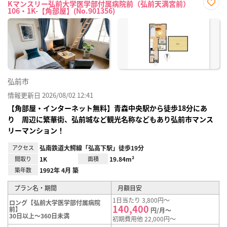
Kマンスリー弘前大学医学部付属病院前（弘前天満宮前）
106・1K-【角部屋】(No.901356)
お気
に入
り登
録
弘前市
情報更新日 2026/08/02 12:41
【角部屋・インターネット無料】青森中央駅から徒歩18分にあ
り 周辺に繁華街、弘前城など観光名称などもあり弘前市マンス
リーマンション！
アクセス
弘南鉄道大鰐線「弘高下駅」徒歩19分
間取り
1K
面積
19.84m²
築年数
1992年 4月 築
プラン名・期間
月額目安
1日当たり 3,800円～
ロング【弘前大学医学部付属病院
140,400
前】
円/月～
30日以上～360日未満
初期費用他 22,000円～