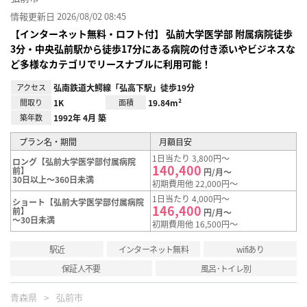
情報更新日 2026/08/02 08:45
【インターネット無料・ロフト付】 弘前大学医学部 附属病院徒歩
3分・中央弘前駅から徒歩17分にある病院の付き添いやビジネスな
ど多様なカテゴリでリースナブルに利用可能！
アクセス
弘南鉄道大鰐線「弘高下駅」徒歩19分
間取り
1K
面積
19.84m²
築年数
1992年 4月 築
プラン名・期間
月額目安
1日当たり 3,800円～
ロング【弘前大学医学部付属病院
140,400
前】
円/月～
30日以上～360日未満
初期費用他 22,000円～
1日当たり 4,000円～
ショート【弘前大学医学部付属病院
146,400
前】
円/月～
～30日未満
初期費用他 16,500円～
駅近
インターネット無料
wifiあり
保証人不要
風呂･トイレ別
青森県
弘前市