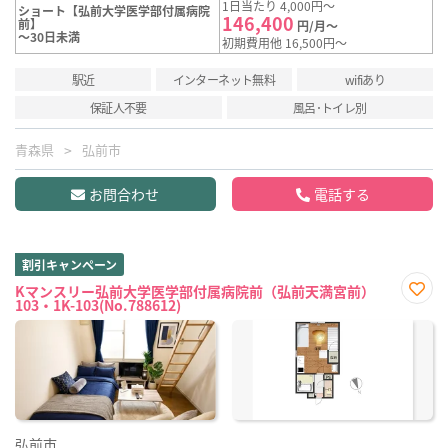
1日当たり 4,000円～
ショート【弘前大学医学部付属病院
146,400
前】
円/月～
～30日未満
初期費用他 16,500円～
駅近
インターネット無料
wifiあり
保証人不要
風呂･トイレ別
青森県
弘前市
お問合わせ
電話する
割引キャンペーン
Kマンスリー弘前大学医学部付属病院前（弘前天満宮前）
103・1K-103(No.788612)
お気
に入
り登
録
弘前市