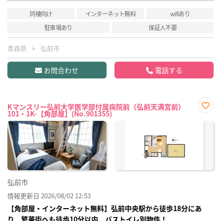
同棲向け
インターネット無料
wifiあり
駐車場あり
保証人不要
青森県
弘前市
お問合わせ
電話する
Kマンスリー弘前大学医学部付属病院前（弘前天満宮前）
101・1K-【角部屋】(No.901355)
お気
に入
り登
録
弘前市
情報更新日 2026/08/02 12:53
【角部屋・インターネット無料】弘前中央駅から徒歩18分にあ
り 繁華街へも徒歩10分以内 バストイレ別物件！