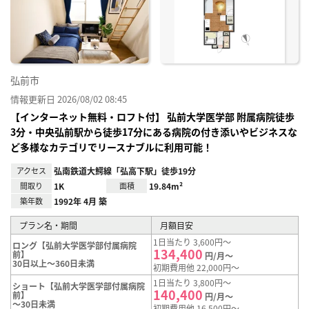
り登
録
弘前市
情報更新日 2026/08/02 08:45
【インターネット無料・ロフト付】 弘前大学医学部 附属病院徒歩
3分・中央弘前駅から徒歩17分にある病院の付き添いやビジネスな
ど多様なカテゴリでリースナブルに利用可能！
アクセス
弘南鉄道大鰐線「弘高下駅」徒歩19分
間取り
1K
面積
19.84m²
築年数
1992年 4月 築
プラン名・期間
月額目安
1日当たり 3,600円～
ロング【弘前大学医学部付属病院
134,400
前】
円/月～
30日以上～360日未満
初期費用他 22,000円～
1日当たり 3,800円～
ショート【弘前大学医学部付属病院
140,400
前】
円/月～
～30日未満
初期費用他 16,500円～