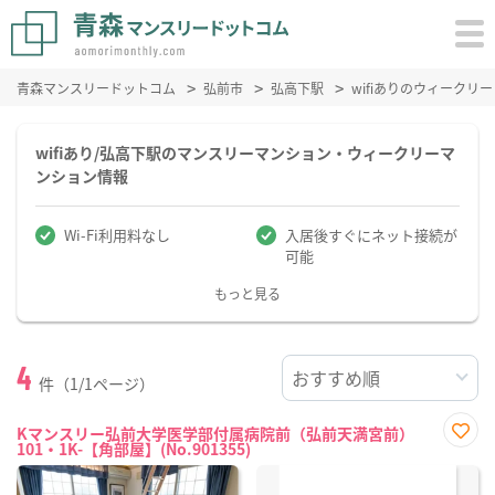
青森マンスリードットコム
弘前市
弘高下駅
wifiありのウィーク
wifiあり/弘高下駅のマンスリーマンション・ウィークリーマ
ンション情報
Wi-Fi利用料なし
入居後すぐにネット接続が
可能
もっと見る
4
件（1/1ページ）
Kマンスリー弘前大学医学部付属病院前（弘前天満宮前）
101・1K-【角部屋】(No.901355)
お気
に入
り登