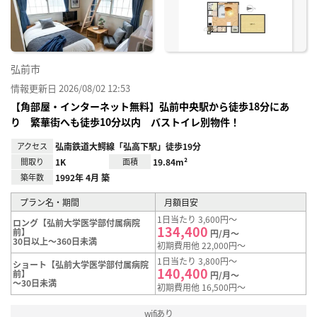
録
弘前市
情報更新日 2026/08/02 12:53
【角部屋・インターネット無料】弘前中央駅から徒歩18分にあ
り 繁華街へも徒歩10分以内 バストイレ別物件！
アクセス
弘南鉄道大鰐線「弘高下駅」徒歩19分
間取り
1K
面積
19.84m²
築年数
1992年 4月 築
プラン名・期間
月額目安
1日当たり 3,600円～
ロング【弘前大学医学部付属病院
134,400
前】
円/月～
30日以上～360日未満
初期費用他 22,000円～
1日当たり 3,800円～
ショート【弘前大学医学部付属病院
140,400
前】
円/月～
～30日未満
初期費用他 16,500円～
wifiあり