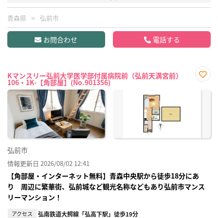
青森県
弘前市
お問合わせ
電話する
Kマンスリー弘前大学医学部付属病院前（弘前天満宮前）
106・1K-【角部屋】(No.901356)
お気
に入
り登
録
弘前市
情報更新日 2026/08/02 12:41
【角部屋・インターネット無料】青森中央駅から徒歩18分にあ
り 周辺に繁華街、弘前城など観光名称などもあり弘前市マンス
リーマンション！
アクセス
弘南鉄道大鰐線「弘高下駅」徒歩19分