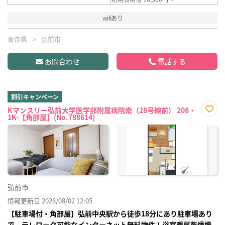
wifiあり
青森県
弘前市
お問合わせ
電話する
割引キャンペーン
Kマンスリー弘前大学医学部附属病院南（28号線前） 208・
1K-【角部屋】(No.788614)
お気
に入
り登
録
弘前市
情報更新日 2026/08/02 12:05
【駐車場付・角部屋】弘前中央駅から徒歩18分にあり駐車場あり
で テレワーク可能なインターネット無料物件！浴室暖房乾燥機