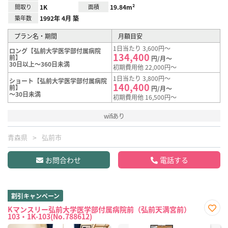
間取り
1K
面積
19.84m²
築年数
1992年 4月 築
プラン名・期間
月額目安
1日当たり 3,600円～
ロング【弘前大学医学部付属病院
134,400
前】
円/月～
30日以上～360日未満
初期費用他 22,000円～
1日当たり 3,800円～
ショート【弘前大学医学部付属病院
140,400
前】
円/月～
～30日未満
初期費用他 16,500円～
wifiあり
青森県
弘前市
お問合わせ
電話する
割引キャンペーン
Kマンスリー弘前大学医学部付属病院前（弘前天満宮前）
103・1K-103(No.788612)
お気
に入