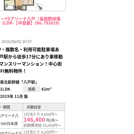
リーYSアリーナ八戸（長根野球場
・1LDK-【中部屋】(No.792619)
26/08/02 10:57
TV・複数名・利用可能駐車場あ
戸駅から徒歩17分にあり車移動
マンスリーマンション！中心街
IFI無料物件！
東北新幹線「八戸駅」
1LDK
42m²
面積
2019年 11月 築
・期間
月額目安
1日当たり 4,000円～
Sアリーナ八
146,400
円/月～
360日未満
初期費用他 33,000円～
1日当たり 4,200円～
YSアリーナ八