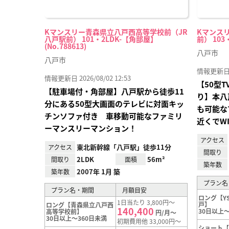
Kマンスリー青森県立八戸西高等学校前（JR
Kマンス
八戸駅前） 101・2LDK-【角部屋】
前） 103
(No.788613)
八戸市
八戸市
情報更新日 20
情報更新日 2026/08/02 12:53
【50型
【駐車場付・角部屋】八戸駅から徒歩11
り】本八
分にある50型大画面のテレビに対面キッ
も可能な
チンソファ付き 車移動可能なファミリ
近くでW
ーマンスリーマンション！
アクセス
東北新幹線「八戸駅」徒歩11分
アクセス
間取り
2LDK
56m²
間取り
面積
築年数
2007年 1月 築
築年数
プラン名
プラン名・期間
月額目安
ロング【Y
1日当たり 3,800円～
戸】
ロング【青森県立八戸西
140,400
30日以上～
高等学校前】
円/月～
30日以上～360日未満
初期費用他 33,000円～
ショート【