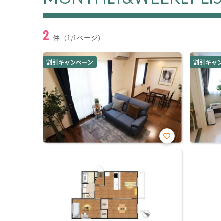
2
件（1/1ページ）
割引キャンペーン
割引キャ
お気
に入
り登
録