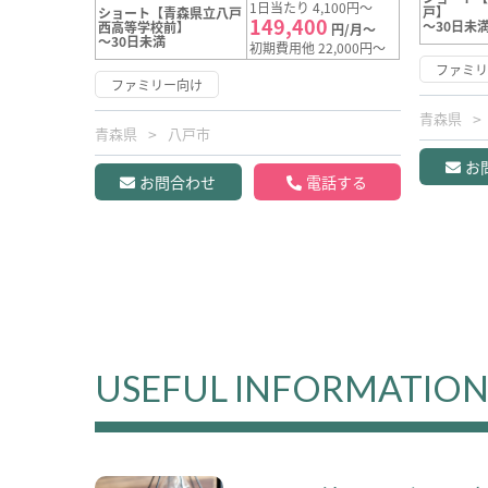
1日当たり 4,100円～
戸】
ショート【青森県立八戸
149,400
～30日未
西高等学校前】
円/月～
～30日未満
初期費用他 22,000円～
ファミ
ファミリー向け
青森県
青森県
八戸市
お
お問合わせ
電話する
USEFUL INFORMATIO