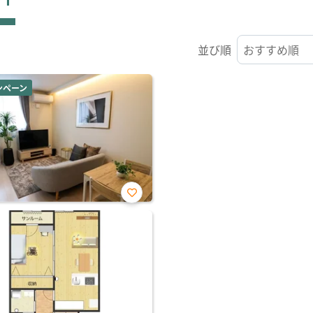
並び順
ンペーン
お気
に入
り登
録